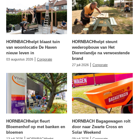
HORNBACHhelpt blaast tuin
HORNBACHhelpt steunt
van woonlocatie De Haven
wederopbouw van Het
nieuw leven in
Dierenlandje na verwoestende
|
brand
03 augustus 2026
Corporate
|
27 juli 2026
Corporate
HORNBACHhelpt fleurt
HORNBACH Bagagewagen rolt
Bloemenhof op met banken en
door naar Zwarte Cross en
bloemen
Solar Weekend
|
|
13 juli 2026
HORNBACHhelpt
09 juli 2026
Corporate