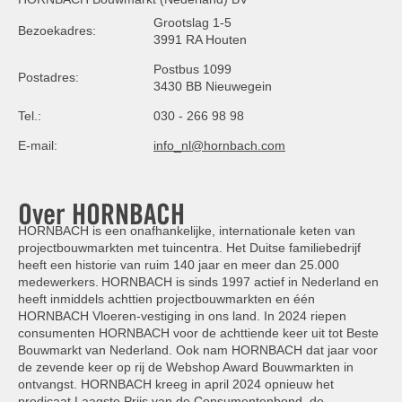
Grootslag 1-5
Bezoekadres:
3991 RA Houten
Postbus 1099
Postadres:
3430 BB Nieuwegein
Tel.:
030 - 266 98 98
E-mail:
info_nl@hornbach.com
Over HORNBACH
HORNBACH is een onafhankelijke, internationale keten van
projectbouwmarkten met tuincentra. Het Duitse familiebedrijf
heeft een historie van ruim 140 jaar en meer dan 25.000
medewerkers. HORNBACH is sinds 1997 actief in Nederland en
heeft inmiddels achttien projectbouwmarkten en één
HORNBACH Vloeren-vestiging in ons land. In 2024 riepen
consumenten HORNBACH voor de achttiende keer uit tot Beste
Bouwmarkt van Nederland. Ook nam HORNBACH dat jaar voor
de zevende keer op rij de Webshop Award Bouwmarkten in
ontvangst. HORNBACH kreeg in april 2024 opnieuw het
predicaat Laagste Prijs van de Consumentenbond, de