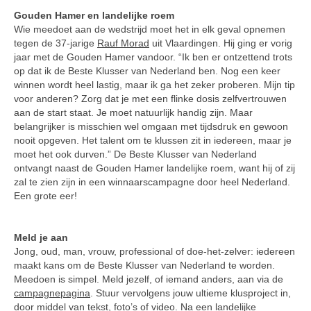
Gouden Hamer en landelijke roem
Wie meedoet aan de wedstrijd moet het in elk geval opnemen
tegen de 37-jarige
Rauf Morad
uit Vlaardingen. Hij ging er vorig
jaar met de Gouden Hamer vandoor. “Ik ben er ontzettend trots
op dat ik de Beste Klusser van Nederland ben. Nog een keer
winnen wordt heel lastig, maar ik ga het zeker proberen. Mijn tip
voor anderen? Zorg dat je met een flinke dosis zelfvertrouwen
aan de start staat. Je moet natuurlijk handig zijn. Maar
belangrijker is misschien wel omgaan met tijdsdruk en gewoon
nooit opgeven. Het talent om te klussen zit in iedereen, maar je
moet het ook durven.” De Beste Klusser van Nederland
ontvangt naast de Gouden Hamer landelijke roem, want hij of zij
zal te zien zijn in een winnaarscampagne door heel Nederland.
Een grote eer!
Meld je aan
Jong, oud, man, vrouw, professional of doe-het-zelver: iedereen
maakt kans om de Beste Klusser van Nederland te worden.
Meedoen is simpel. Meld jezelf, of iemand anders, aan via de
campagnepagina
. Stuur vervolgens jouw ultieme klusproject in,
door middel van tekst, foto’s of video. Na een landelijke