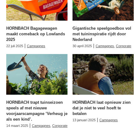
HORNBACH Bagagewagen
Gigantische speelgoedbox vol
maakt comeback op Lowlands
met tuininspiratie rijdt door
2025
Nederland
|
|
22 juli 2025
Campagnes
30 april 2025
Campagnes
,
Corporate
HORNBACH trapt tuinseizoen
HORNBACH laat opnieuw zien
speels af met nieuwe
dat je niet te veel hoeft te
voorjaarscampagne ‘Verheug je
betalen
als een kind’.
|
13 januari 2025
Campagnes
|
14 maart 2025
Campagnes
,
Corporate