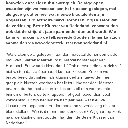
bouwden onze eigen thuiswerkplek. De afgelopen
maanden zijn we massaal aan het klussen geslagen, met
als gevolg dat er heel wat nieuwe klustalenten zijn
opgestaan. Projectbouwmarkt Hornbach, organisator van
de verkiezing Beste Klusser van Nederland, verwacht dan
ook dat de strijd dit jaar spannender dan ooit wordt. Wie
kans wil maken op de felbegeerde Gouden Hamer kan zich
aanmelden via www.debesteklusservannederland.nl.
“We staken de afgelopen maanden massaal de handen uit de
mouwen”, vertelt Maarten Post, Marketingmanager van
Hornbach Bouwmarkt Nederland. “Ook mensen die van zichzelf
niet wisten dat ze überhaupt kunnen klussen. Zo zien we
bijvoorbeeld dat millennials klusminded zijn geworden, een
groep die klussen voorheen het liefst uitbesteedde. Mensen
ervaren dat het niet alleen leuk is om zelf een woonruimte,
binnen of buiten, op te knappen, het geeft bovendien veel
voldoening. Er zijn het laatste half jaar heel wat nieuwe
klustalenten opgestaan en dat maakt onze verkiezing dit jaar
bloedstollend. Wie is die ene meesterklusser? Wij gaan op zoek
naar de klusheld met gouden handen, de Beste Klusser van
Nederland.”