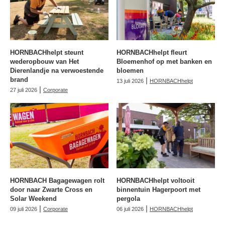
HORNBACHhelpt steunt
HORNBACHhelpt fleurt
wederopbouw van Het
Bloemenhof op met banken en
Dierenlandje na verwoestende
bloemen
brand
|
13 juli 2026
HORNBACHhelpt
|
27 juli 2026
Corporate
HORNBACH Bagagewagen rolt
HORNBACHhelpt voltooit
door naar Zwarte Cross en
binnentuin Hagerpoort met
Solar Weekend
pergola
|
|
09 juli 2026
Corporate
06 juli 2026
HORNBACHhelpt