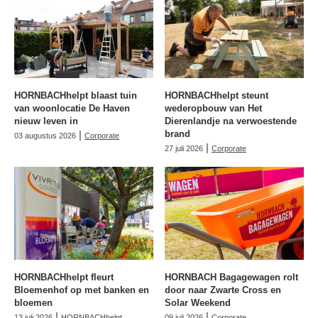
HORNBACHhelpt blaast tuin
HORNBACHhelpt steunt
van woonlocatie De Haven
wederopbouw van Het
nieuw leven in
Dierenlandje na verwoestende
|
brand
03 augustus 2026
Corporate
|
27 juli 2026
Corporate
HORNBACHhelpt fleurt
HORNBACH Bagagewagen rolt
Bloemenhof op met banken en
door naar Zwarte Cross en
bloemen
Solar Weekend
|
|
13 juli 2026
HORNBACHhelpt
09 juli 2026
Corporate