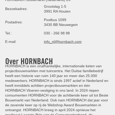
Grootslag 1-5
Bezoekadres:
3991 RA Houten
Postbus 1099
Postadres:
3430 BB Nieuwegein
Tel.:
030 - 266 98 98
E-mail:
info_nl@hornbach.com
Over HORNBACH
HORNBACH is een onafhankelijke, internationale keten van
projectbouwmarkten met tuincentra. Het Duitse familiebedrijf
heeft een historie van ruim 140 jaar en meer dan 25.000
medewerkers. HORNBACH is sinds 1997 actief in Nederland en
heeft inmiddels achttien projectbouwmarkten en één
HORNBACH Vloeren-vestiging in ons land. In 2024 riepen
consumenten HORNBACH voor de achttiende keer uit tot Beste
Bouwmarkt van Nederland. Ook nam HORNBACH dat jaar voor
de zevende keer op rij de Webshop Award Bouwmarkten in
ontvangst. HORNBACH kreeg in april 2024 opnieuw het
predicaat Laagste Prijs van de Consumentenbond, de