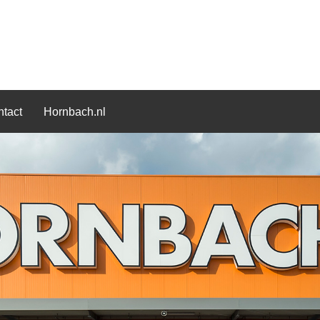
tact
Hornbach.nl