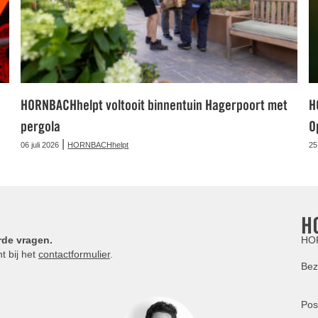
HORNBACHhelpt voltooit binnentuin Hagerpoort met
H
pergola
O
|
06 juli 2026
HORNBACHhelpt
25
H
rde vragen.
HOR
t bij het
contactformulier
.
Bez
Pos