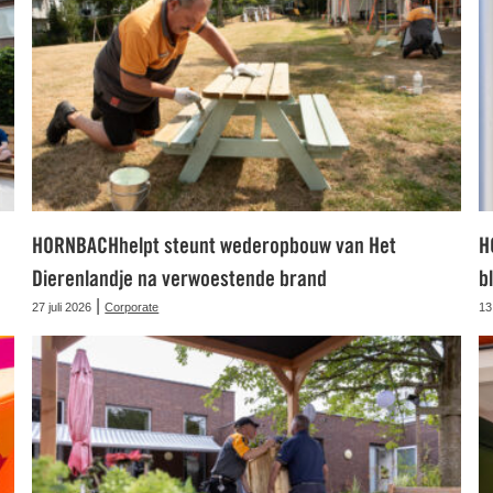
HORNBACHhelpt steunt wederopbouw van Het
H
Dierenlandje na verwoestende brand
b
|
27 juli 2026
Corporate
13