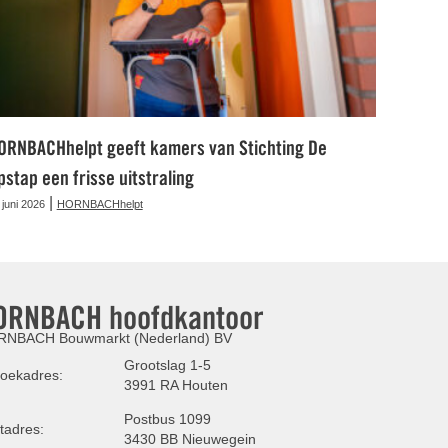
ORNBACHhelpt geeft kamers van Stichting De
pstap een frisse uitstraling
|
 juni 2026
HORNBACHhelpt
ORNBACH hoofdkantoor
NBACH Bouwmarkt (Nederland) BV
Grootslag 1-5
oekadres:
3991 RA Houten
Postbus 1099
tadres:
3430 BB Nieuwegein