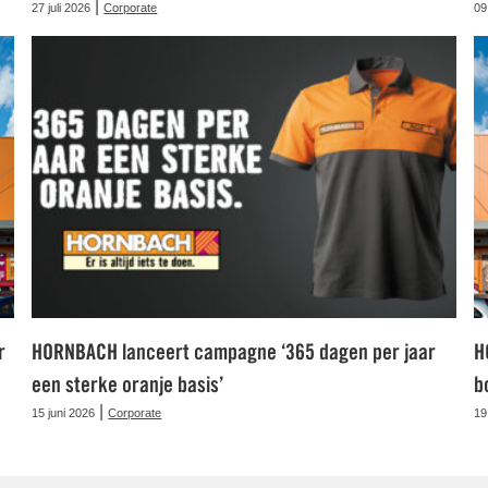
|
27 juli 2026
Corporate
09
r
HORNBACH lanceert campagne ‘365 dagen per jaar
H
een sterke oranje basis’
b
|
15 juni 2026
Corporate
19