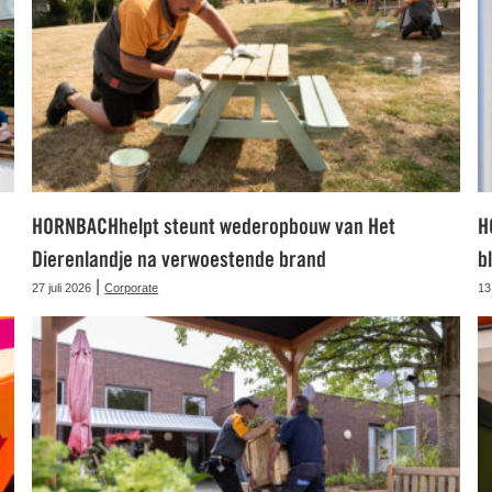
HORNBACHhelpt steunt wederopbouw van Het
H
Dierenlandje na verwoestende brand
b
|
27 juli 2026
Corporate
13