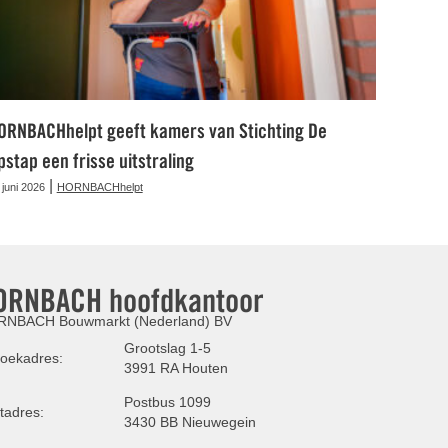
ORNBACHhelpt geeft kamers van Stichting De
pstap een frisse uitstraling
|
 juni 2026
HORNBACHhelpt
ORNBACH hoofdkantoor
NBACH Bouwmarkt (Nederland) BV
Grootslag 1-5
oekadres:
3991 RA Houten
Postbus 1099
tadres:
3430 BB Nieuwegein