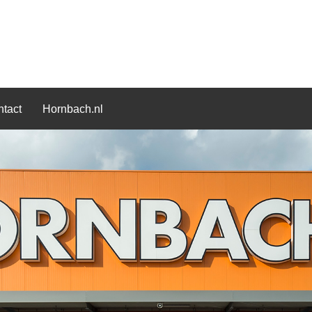
tact
Hornbach.nl