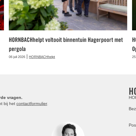
HORNBACHhelpt voltooit binnentuin Hagerpoort met
H
pergola
O
|
06 juli 2026
HORNBACHhelpt
25
H
rde vragen.
HOR
t bij het
contactformulier
.
Bez
Pos