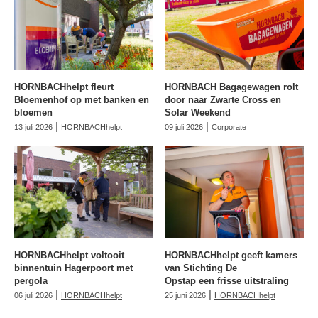
HORNBACHhelpt fleurt
HORNBACH Bagagewagen rolt
Bloemenhof op met banken en
door naar Zwarte Cross en
bloemen
Solar Weekend
|
|
13 juli 2026
HORNBACHhelpt
09 juli 2026
Corporate
HORNBACHhelpt voltooit
HORNBACHhelpt geeft kamers
binnentuin Hagerpoort met
van Stichting De
pergola
Opstap een frisse uitstraling
|
|
06 juli 2026
HORNBACHhelpt
25 juni 2026
HORNBACHhelpt