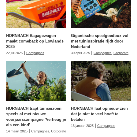
HORNBACH Bagagewagen
Gigantische speelgoedbox vol
maakt comeback op Lowlands
met tuininspiratie rijdt door
2025
Nederland
|
|
22 juli 2025
Campagnes
30 april 2025
Campagnes
,
Corporate
HORNBACH trapt tuinseizoen
HORNBACH laat opnieuw zien
speels af met nieuwe
dat je niet te veel hoeft te
voorjaarscampagne ‘Verheug je
betalen
als een kind’.
|
13 januari 2025
Campagnes
|
14 maart 2025
Campagnes
,
Corporate