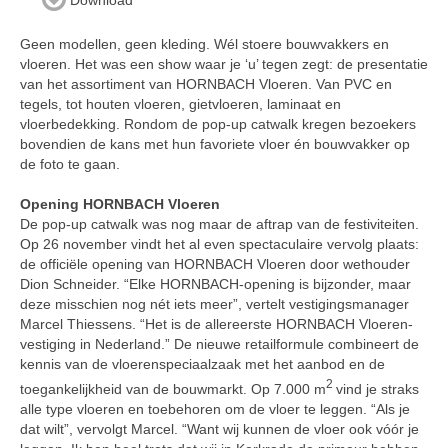
Download
Geen modellen, geen kleding. Wél stoere bouwvakkers en
vloeren. Het was een show waar je ‘u’ tegen zegt: de presentatie
van het assortiment van HORNBACH Vloeren. Van PVC en
tegels, tot houten vloeren, gietvloeren, laminaat en
vloerbedekking. Rondom de pop-up catwalk kregen bezoekers
bovendien de kans met hun favoriete vloer én bouwvakker op
de foto te gaan.
Opening HORNBACH Vloeren
De pop-up catwalk was nog maar de aftrap van de festiviteiten.
Op 26 november vindt het al even spectaculaire vervolg plaats:
de officiële opening van HORNBACH Vloeren door wethouder
Dion Schneider. “Elke HORNBACH-opening is bijzonder, maar
deze misschien nog nét iets meer”, vertelt vestigingsmanager
Marcel Thiessens. “Het is de allereerste HORNBACH Vloeren-
vestiging in Nederland.” De nieuwe retailformule combineert de
kennis van de vloerenspeciaalzaak met het aanbod en de
2
toegankelijkheid van de bouwmarkt. Op 7.000 m
vind je straks
alle type vloeren en toebehoren om de vloer te leggen. “Als je
dat wilt”, vervolgt Marcel. “Want wij kunnen de vloer ook vóór je