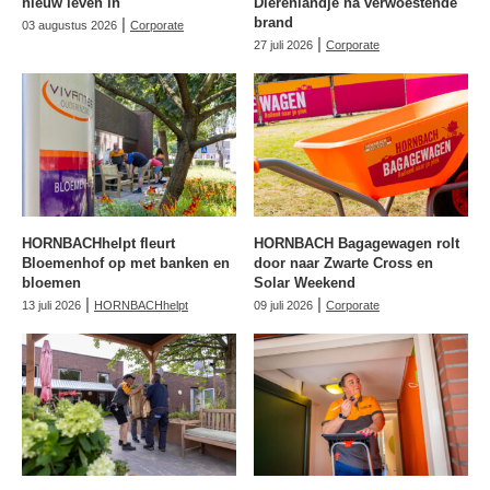
nieuw leven in
Dierenlandje na verwoestende
|
brand
03 augustus 2026
Corporate
|
27 juli 2026
Corporate
HORNBACHhelpt fleurt
HORNBACH Bagagewagen rolt
Bloemenhof op met banken en
door naar Zwarte Cross en
bloemen
Solar Weekend
|
|
13 juli 2026
HORNBACHhelpt
09 juli 2026
Corporate