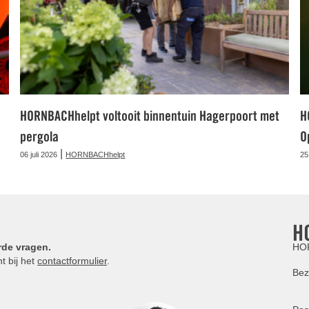
HORNBACHhelpt voltooit binnentuin Hagerpoort met
H
pergola
O
|
06 juli 2026
HORNBACHhelpt
25
H
rde vragen.
HOR
t bij het
contactformulier
.
Bez