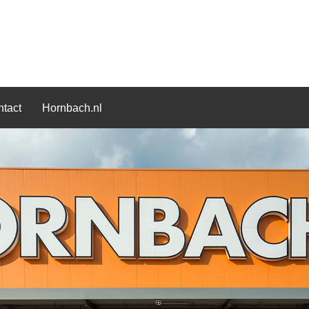
tact
Hornbach.nl