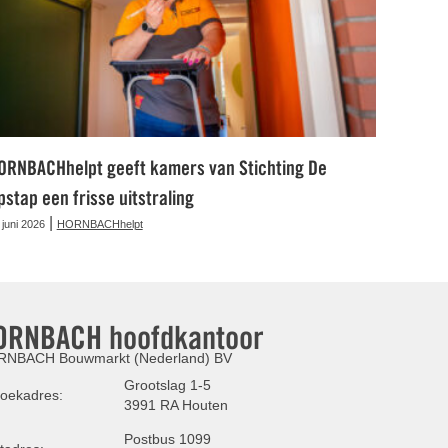
ORNBACHhelpt geeft kamers van Stichting De
pstap een frisse uitstraling
|
 juni 2026
HORNBACHhelpt
ORNBACH hoofdkantoor
NBACH Bouwmarkt (Nederland) BV
Grootslag 1-5
oekadres:
3991 RA Houten
Postbus 1099