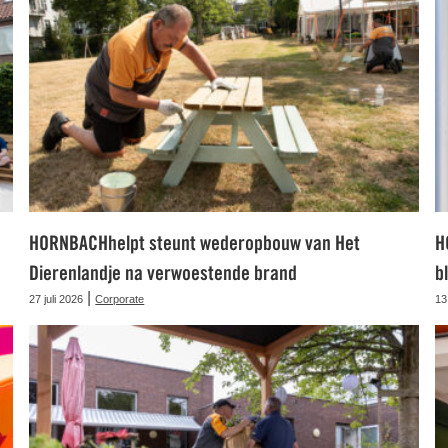
HORNBACHhelpt steunt wederopbouw van Het
H
Dierenlandje na verwoestende brand
b
|
27 juli 2026
Corporate
13