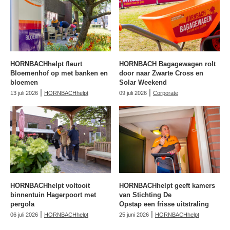
HORNBACHhelpt fleurt
HORNBACH Bagagewagen rolt
Bloemenhof op met banken en
door naar Zwarte Cross en
bloemen
Solar Weekend
|
|
13 juli 2026
HORNBACHhelpt
09 juli 2026
Corporate
HORNBACHhelpt voltooit
HORNBACHhelpt geeft kamers
binnentuin Hagerpoort met
van Stichting De
pergola
Opstap een frisse uitstraling
|
|
06 juli 2026
HORNBACHhelpt
25 juni 2026
HORNBACHhelpt