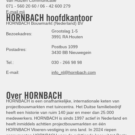
Van Hulzen Communicatie
071 - 560 20 60 / 06 - 42 600 279
E-mail mij
HORNBACH hoofdkantoor
HORNBACH Bouwmarkt (Nederland) BV
Grootslag 1-5
Bezoekadres:
3991 RA Houten
Postbus 1099
Postadres:
3430 BB Nieuwegein
Tel.:
030 - 266 98 98
E-mail:
info_nl@hornbach.com
Over HORNBACH
HORNBACH is een onafhankelijke, internationale keten van
projectbouwmarkten met tuincentra. Het Duitse familiebedrijf
heeft een historie van ruim 140 jaar en meer dan 25.000
medewerkers. HORNBACH is sinds 1997 actief in Nederland en
heeft inmiddels achttien projectbouwmarkten en één
HORNBACH Vloeren-vestiging in ons land. In 2024 riepen