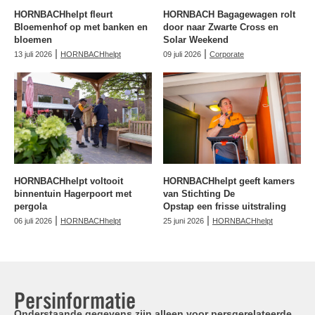
HORNBACHhelpt fleurt
HORNBACH Bagagewagen rolt
Bloemenhof op met banken en
door naar Zwarte Cross en
bloemen
Solar Weekend
|
|
13 juli 2026
HORNBACHhelpt
09 juli 2026
Corporate
HORNBACHhelpt voltooit
HORNBACHhelpt geeft kamers
binnentuin Hagerpoort met
van Stichting De
pergola
Opstap een frisse uitstraling
|
|
06 juli 2026
HORNBACHhelpt
25 juni 2026
HORNBACHhelpt
Persinformatie
Onderstaande gegevens zijn alleen voor persgerelateerde