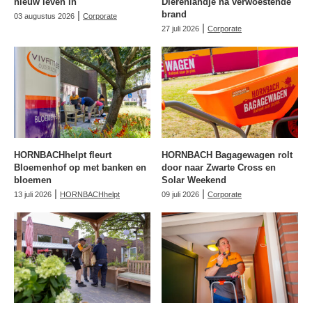
nieuw leven in
Dierenlandje na verwoestende
|
brand
03 augustus 2026
Corporate
|
27 juli 2026
Corporate
HORNBACHhelpt fleurt
HORNBACH Bagagewagen rolt
Bloemenhof op met banken en
door naar Zwarte Cross en
bloemen
Solar Weekend
|
|
13 juli 2026
HORNBACHhelpt
09 juli 2026
Corporate