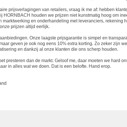
aire prijsverlagingen van retailers, vraag ik me af: hebben klant
Bij HORNBACH houden we prijzen niet kunstmatig hoog om ineen
an marktwerking en onderhandeling met leveranciers, rekening h
onze prijzen altijd
eerlijk
.
e aanbiedingen. Onze laagste prijsgarantie is simpel en transpara
 maar geven je ook nog eens 10% extra korting. Zo zeker zijn we 
isering en dankzij al onze klanten die ons scherp houden.
er moet presteren dan de markt. Geloof me, daar moeten we hard 
maar in alles wat we doen. Dat is een belofte. Hand erop.
and