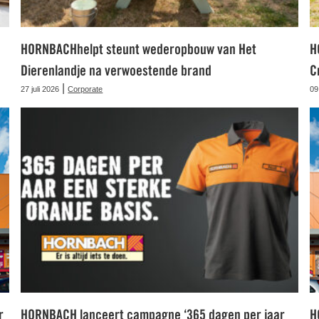
HORNBACHhelpt steunt wederopbouw van Het
H
Dierenlandje na verwoestende brand
C
|
27 juli 2026
Corporate
09
r
HORNBACH lanceert campagne ‘365 dagen per jaar
H