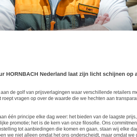
ur HORNBACH Nederland laat zijn licht schijnen op 
t aan de golf van prijsverlagingen waar verschillende retailers m
 roept vragen op over de waarde die we hechten aan transpara
n één principe elke dag weer: het bieden van de laagste prijs,
elijke promotie; het is de kern van onze filosofie. Ons commitment
telling tot aanbiedingen die komen en gaan, staan wij elke dag
 doen we niet alleen omdat het ons onderscheidt, maar omdat we