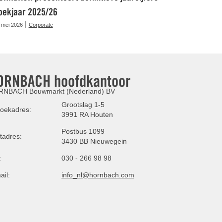
oekjaar 2025/26
|
 mei 2026
Corporate
ORNBACH hoofdkantoor
NBACH Bouwmarkt (Nederland) BV
Grootslag 1-5
oekadres:
3991 RA Houten
Postbus 1099
tadres:
3430 BB Nieuwegein
:
030 - 266 98 98
ail:
info_nl@hornbach.com