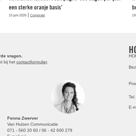
een sterke oranje basis’
b
|
15 juni 2026
Corporate
19
H
rde vragen.
HOR
t bij het
contactformulier
.
Bez
Pos
Tel.
E-m
Fenna Zwerver
Van Hulzen Communicatie
071 - 560 20 60 / 06 - 42 600 279