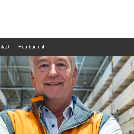
tact
Hornbach.nl