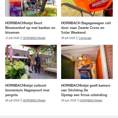
HORNBACHhelpt fleurt
HORNBACH Bagagewagen rolt
Bloemenhof op met banken en
door naar Zwarte Cross en
bloemen
Solar Weekend
|
|
13 juli 2026
HORNBACHhelpt
09 juli 2026
Corporate
HORNBACHhelpt voltooit
HORNBACHhelpt geeft kamers
binnentuin Hagerpoort met
van Stichting De
pergola
Opstap een frisse uitstraling
|
|
06 juli 2026
HORNBACHhelpt
25 juni 2026
HORNBACHhelpt