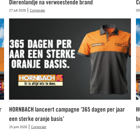
Dierenlandje na verwoestende brand
C
|
27 juli 2026
Corporate
09
r
HORNBACH lanceert campagne ‘365 dagen per jaar
H
een sterke oranje basis’
b
|
15 juni 2026
Corporate
19