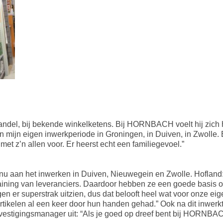
handel, bij bekende winkelketens. Bij HORNBACH voelt hij zich h
et in mijn eigen inwerkperiode in Groningen, in Duiven, in Zwol
et z’n allen voor. Er heerst echt een familiegevoel.”
 aan het inwerken in Duiven, Nieuwegein en Zwolle. Hoflan
ining van leveranciers. Daardoor hebben ze een goede basis om
gen er superstrak uitzien, dus dat belooft heel wat voor onze ei
 artikelen al een keer door hun handen gehad.” Ook na dit inwe
 vestigingsmanager uit: “Als je goed op dreef bent bij HORNBAC