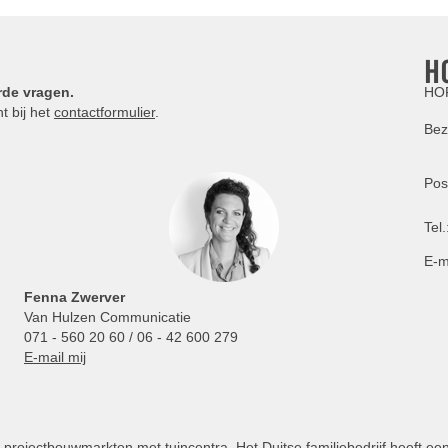
H
rde vragen.
HOR
t bij het
contactformulier
.
Bez
Pos
Tel.
E-m
Fenna Zwerver
Van Hulzen Communicatie
071 - 560 20 60 / 06 - 42 600 279
E-mail mij
projectbouwmarkten met tuincentra. Het Duitse familiebedrijf heeft ee