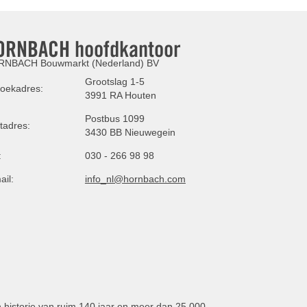
ORNBACH hoofdkantoor
NBACH Bouwmarkt (Nederland) BV
Grootslag 1-5
oekadres:
3991 RA Houten
Postbus 1099
tadres:
3430 BB Nieuwegein
:
030 - 266 98 98
ail:
info_nl@hornbach.com
n historie van ruim 140 jaar en meer dan 25.000