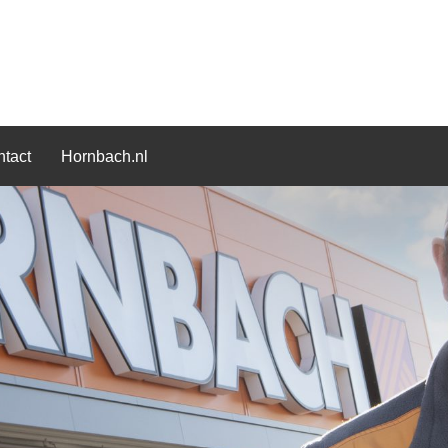
tact
Hornbach.nl