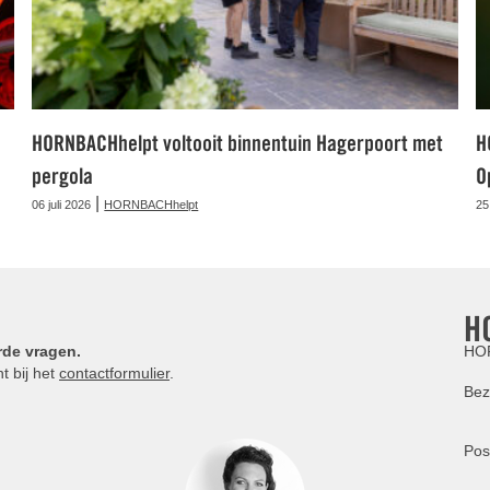
HORNBACHhelpt voltooit binnentuin Hagerpoort met
H
pergola
O
|
06 juli 2026
HORNBACHhelpt
25
H
rde vragen.
HOR
t bij het
contactformulier
.
Bez
Pos