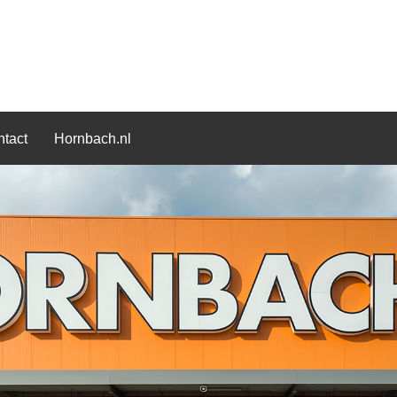
tact
Hornbach.nl