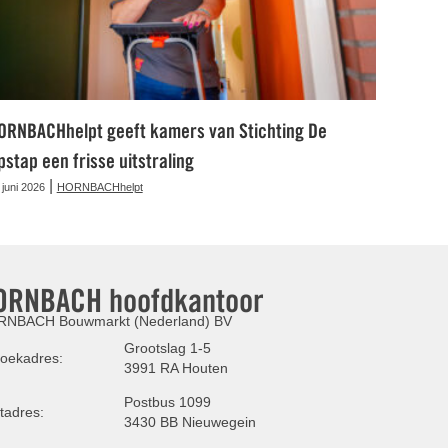
ORNBACHhelpt geeft kamers van Stichting De
pstap een frisse uitstraling
|
 juni 2026
HORNBACHhelpt
ORNBACH hoofdkantoor
NBACH Bouwmarkt (Nederland) BV
Grootslag 1-5
oekadres:
3991 RA Houten
Postbus 1099
tadres:
3430 BB Nieuwegein