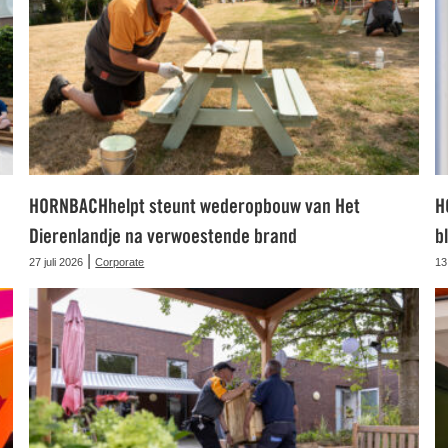
HORNBACHhelpt steunt wederopbouw van Het
H
Dierenlandje na verwoestende brand
b
|
27 juli 2026
Corporate
13