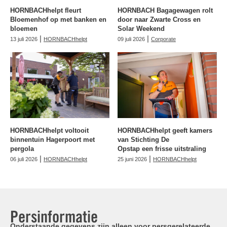
HORNBACHhelpt fleurt
HORNBACH Bagagewagen rolt
Bloemenhof op met banken en
door naar Zwarte Cross en
bloemen
Solar Weekend
|
|
13 juli 2026
HORNBACHhelpt
09 juli 2026
Corporate
HORNBACHhelpt voltooit
HORNBACHhelpt geeft kamers
binnentuin Hagerpoort met
van Stichting De
pergola
Opstap een frisse uitstraling
|
|
06 juli 2026
HORNBACHhelpt
25 juni 2026
HORNBACHhelpt
Persinformatie
Onderstaande gegevens zijn alleen voor persgerelateerde