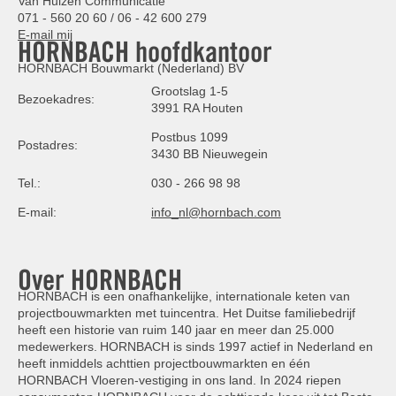
Van Hulzen Communicatie
071 - 560 20 60 / 06 - 42 600 279
E-mail mij
HORNBACH hoofdkantoor
HORNBACH Bouwmarkt (Nederland) BV
Grootslag 1-5
Bezoekadres:
3991 RA Houten
Postbus 1099
Postadres:
3430 BB Nieuwegein
Tel.:
030 - 266 98 98
E-mail:
info_nl@hornbach.com
Over HORNBACH
HORNBACH is een onafhankelijke, internationale keten van
projectbouwmarkten met tuincentra. Het Duitse familiebedrijf
heeft een historie van ruim 140 jaar en meer dan 25.000
medewerkers. HORNBACH is sinds 1997 actief in Nederland en
heeft inmiddels achttien projectbouwmarkten en één
HORNBACH Vloeren-vestiging in ons land. In 2024 riepen