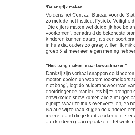
‘Belangrijk maken’
Volgens het Centraal Bureau voor de Statis
zo meldde het Instituut Fysieke Veilighei
“Die cijfers maken wel duidelijk hoe belan
voorkomen”, benadrukt de bekendste brand
kinderen kunnen daarbij als een soort br
in huis dat ouders zo graag willen. Ik mik 
groep 5 al meer een eigen mening hebben
“Niet bang maken, maar bewustmaken”
Dankzij zijn verhaal snappen de kinderen
moeten spelen en waarom rookmelders zo b
niet bang”, legt de huisbrandweerman van 
doordringende manier iets bij te brengen 
ontwikkelde show komen alle zintuigen aan
bijblijft. Waar ze thuis over vertellen, en 
Na alle wijze raad krijgen de kinderen ee
iedere brand die je kunt voorkomen, is e
aan kinderen gaan oppakken. Het werkt e