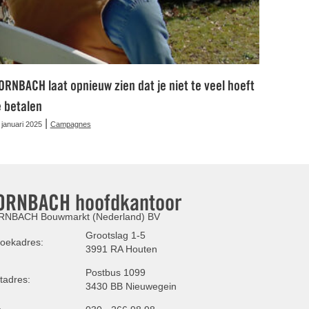
ORNBACH laat opnieuw zien dat je niet te veel hoeft
e betalen
|
 januari 2025
Campagnes
ORNBACH hoofdkantoor
NBACH Bouwmarkt (Nederland) BV
Grootslag 1-5
oekadres:
3991 RA Houten
Postbus 1099
tadres:
3430 BB Nieuwegein