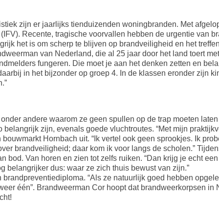
tiek zijn er jaarlijks tienduizenden woningbranden. Met afgelope
d (IFV). Recente, tragische voorvallen hebben de urgentie van b
grijk het is om scherp te blijven op brandveiligheid en het tref
weerman van Nederland, die al 25 jaar door het land toert met 
andmelders fungeren. Die moet je aan het denken zetten en bela
daarbij in het bijzonder op groep 4. In de klassen eronder zijn ki
.”
 onder andere waarom ze geen spullen op de trap moeten laten
elangrijk zijn, evenals goede vluchtroutes. “Met mijn praktijk
bouwmarkt Hornbach uit. “Ik vertel ook geen sprookjes. Ik prob
over brandveiligheid; daar kom ik voor langs de scholen.” Tijde
 bod. Van horen en zien tot zelfs ruiken. “Dan krijg je echt een
nog belangrijker dus: waar ze zich thuis bewust van zijn.”
n brandpreventiediploma. “Als ze natuurlijk goed hebben opgelet
r weer één”. Brandweerman Cor hoopt dat brandweerkorpsen in N
cht!