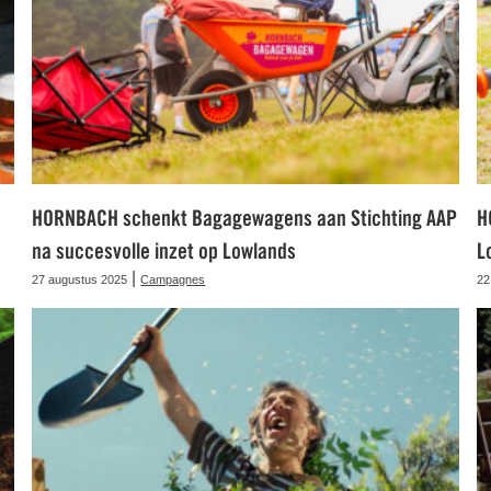
HORNBACH schenkt Bagagewagens aan Stichting AAP
H
na succesvolle inzet op Lowlands
L
|
27 augustus 2025
Campagnes
22