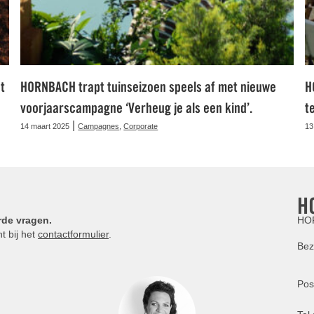
t
HORNBACH trapt tuinseizoen speels af met nieuwe
H
voorjaarscampagne ‘Verheug je als een kind’.
t
|
14 maart 2025
Campagnes
,
Corporate
13
H
rde vragen.
HOR
t bij het
contactformulier
.
Bez
Pos