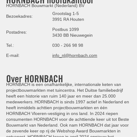
HORNBACH Bouwmarkt (Nederland) BV
Grootslag 1-5
Bezoekadres:
3991 RA Houten
Postbus 1099
Postadres:
3430 BB Nieuwegein
Tel.:
030 - 266 98 98
E-mail:
info_nl@hornbach.com
Over HORNBACH
HORNBACH is een onafhankelijke, internationale keten van
projectbouwmarkten met tuincentra. Het Duitse familiebedrijf
heeft een historie van ruim 140 jaar en meer dan 25.000
medewerkers. HORNBACH is sinds 1997 actief in Nederland en
heeft inmiddels achttien projectbouwmarkten en één
HORNBACH Vloeren-vestiging in ons land. In 2024 riepen
consumenten HORNBACH voor de achttiende keer uit tot Beste
Bouwmarkt van Nederland. Ook nam HORNBACH dat jaar voor
de zevende keer op rij de Webshop Award Bouwmarkten in
ontvangst. HORNBACH kreeg in april 2024 opnieuw het