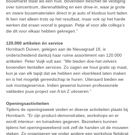
bouwmarkt staat als een huis. Bovendien beschikt de vestiging
over tuincentrum, dierenafdeling en een drive-in, waar je grote
en zware bouwmaterialen direct in je auto of klusbus kunt laden.
Ik ben niet alleen trots op het resultaat, maar ook op het harde
werken dat eraan vooraf is gegaan. Petje af voor alle collega’s
die dit voor elkaar hebben gekregen.”
120.000 artikelen én service
Hornbach Duiven, gelegen aan de Nieuwgraaf 18, is
onderscheidend dankzij haar ruime assortiment van 120.000
artikelen. Peter Vuijk vult aan: “We bieden doe-het-zelvers
bovendien tientallen services. Zo zagen we hout gratis op maat,
kun je van elk tapijt dat we hebben een vloerkleed laten maken
en is het mogelijk gereedschap te huren. Uiteraard bieden we
ook montageservice. Indien gewenst kunnen professionele
vaklieden jouw project van A tot Z uitvoeren.”
Openingsactiviteiten
Tijdens de openingsweek vinden er diverse activiteiten plaats bij
Hornbach. “Er zijn product-demonstraties, workshops en er
wordt interieur- en tuinadvies gegeven. Bezoekers kunnen
tijdens het openingsweekend ook zelf de handen uit de mouwen
steken. Zo organiseren we onder andere een workshop fietskrat