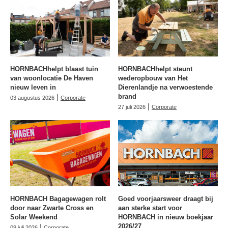
HORNBACHhelpt blaast tuin
HORNBACHhelpt steunt
van woonlocatie De Haven
wederopbouw van Het
nieuw leven in
Dierenlandje na verwoestende
|
brand
03 augustus 2026
Corporate
|
27 juli 2026
Corporate
HORNBACH Bagagewagen rolt
Goed voorjaarsweer draagt bij
door naar Zwarte Cross en
aan sterke start voor
Solar Weekend
HORNBACH in nieuw boekjaar
|
2026/27
09 juli 2026
Corporate