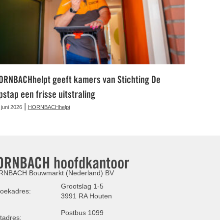
ORNBACHhelpt geeft kamers van Stichting De
pstap een frisse uitstraling
|
 juni 2026
HORNBACHhelpt
ORNBACH hoofdkantoor
NBACH Bouwmarkt (Nederland) BV
Grootslag 1-5
oekadres:
3991 RA Houten
Postbus 1099
tadres: