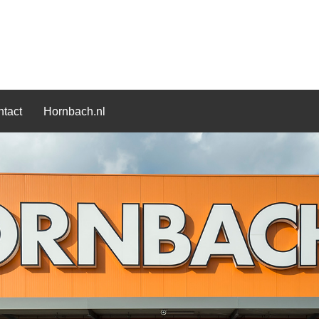
tact
Hornbach.nl