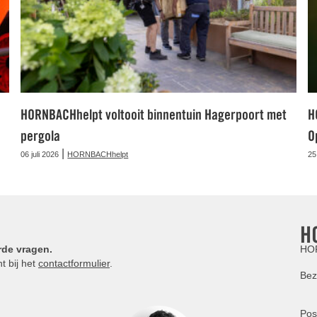
HORNBACHhelpt voltooit binnentuin Hagerpoort met
H
pergola
O
|
06 juli 2026
HORNBACHhelpt
25
H
rde vragen.
HOR
t bij het
contactformulier
.
Bez
Pos