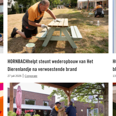
HORNBACHhelpt steunt wederopbouw van Het
H
Dierenlandje na verwoestende brand
b
|
27 juli 2026
Corporate
13