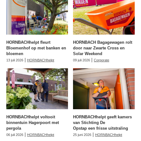
HORNBACHhelpt fleurt
HORNBACH Bagagewagen rolt
Bloemenhof op met banken en
door naar Zwarte Cross en
bloemen
Solar Weekend
|
|
13 juli 2026
HORNBACHhelpt
09 juli 2026
Corporate
HORNBACHhelpt voltooit
HORNBACHhelpt geeft kamers
binnentuin Hagerpoort met
van Stichting De
pergola
Opstap een frisse uitstraling
|
|
06 juli 2026
HORNBACHhelpt
25 juni 2026
HORNBACHhelpt