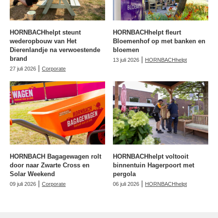
HORNBACHhelpt steunt
HORNBACHhelpt fleurt
wederopbouw van Het
Bloemenhof op met banken en
Dierenlandje na verwoestende
bloemen
brand
|
13 juli 2026
HORNBACHhelpt
|
27 juli 2026
Corporate
HORNBACH Bagagewagen rolt
HORNBACHhelpt voltooit
door naar Zwarte Cross en
binnentuin Hagerpoort met
Solar Weekend
pergola
|
|
09 juli 2026
Corporate
06 juli 2026
HORNBACHhelpt