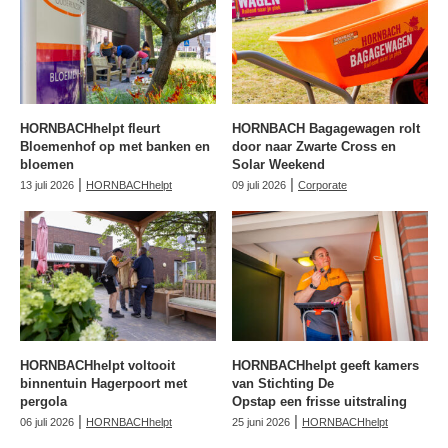
HORNBACHhelpt fleurt
HORNBACH Bagagewagen rolt
Bloemenhof op met banken en
door naar Zwarte Cross en
bloemen
Solar Weekend
|
|
13 juli 2026
HORNBACHhelpt
09 juli 2026
Corporate
HORNBACHhelpt voltooit
HORNBACHhelpt geeft kamers
binnentuin Hagerpoort met
van Stichting De
pergola
Opstap een frisse uitstraling
|
|
06 juli 2026
HORNBACHhelpt
25 juni 2026
HORNBACHhelpt