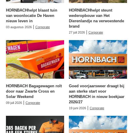
HORNBACHhelpt blaast tuin
HORNBACHhelpt steunt
van woonlocatie De Haven
wederopbouw van Het
nieuw leven in
Dierenlandje na verwoestende
|
brand
03 augustus 2026
Corporate
|
27 juli 2026
Corporate
HORNBACH Bagagewagen rolt
Goed voorjaarsweer draagt bij
door naar Zwarte Cross en
aan sterke start voor
Solar Weekend
HORNBACH in nieuw boekjaar
|
2026/27
09 juli 2026
Corporate
|
19 juni 2026
Corporate