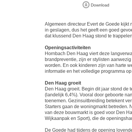
Download
Algemeen directeur Evert de Goede kijkt 
in geslagen, dus het geeft een goed gevoe
dat klussend Den Haag stond te trappelen 
Openingsactiviteiten
Hornbach Den Haag viert deze langverwac
brandpreventie, zijn er stylisten aanwezig
worden. En ook kinderen zijn van harte we
informatie en het volledige programma o
Den Haag groeit
Den Haag groeit. Begin dit jaar stond de 
(landelijk 6,4%). Vooral door geboorte nam
toenemen. Gezinsuitbreiding betekent ve
Starters gaan de woningmarkt betreden. Na
van deze bouwmarkt is goed voor Den Ha
Wijkaanpak en Sport), die de openingsha
De Goede had tijdens de opening lovend