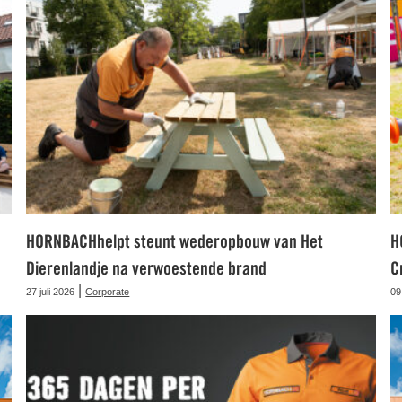
HORNBACHhelpt steunt wederopbouw van Het
H
Dierenlandje na verwoestende brand
C
|
27 juli 2026
Corporate
09