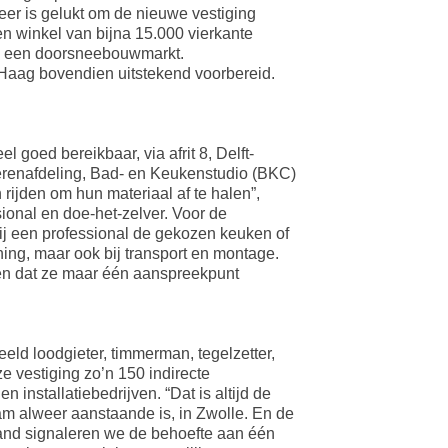
eer is gelukt om de nieuwe vestiging
en winkel van bijna 15.000 vierkante
 in een doorsneebouwmarkt.
 Haag bovendien uitstekend voorbereid.
goed bereikbaar, via afrit 8, Delft-
erenafdeling, Bad- en Keukenstudio (BKC)
ijden om hun materiaal af te halen”,
ional en doe-het-zelver. Voor de
ij een professional de gekozen keuken of
ing, maar ook bij transport en montage.
en dat ze maar één aanspreekpunt
eld loodgieter, timmerman, tegelzetter,
e vestiging zo’n 150 indirecte
installatiebedrijven. “Dat is altijd de
tam alweer aanstaande is, in Zwolle. En de
 land signaleren we de behoefte aan één