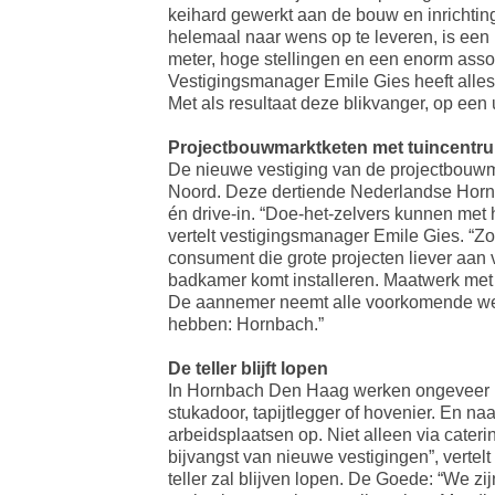
keihard gewerkt aan de bouw en inrichtin
helemaal naar wens op te leveren, is een 
meter, hoge stellingen en een enorm assor
Vestigingsmanager Emile Gies heeft alles
Met als resultaat deze blikvanger, op een 
Projectbouwmarktketen met tuincentru
De nieuwe vestiging van de projectbouwmar
Noord. Deze dertiende Nederlandse Hornb
én drive-in. “Doe-het-zelvers kunnen met
vertelt vestigingsmanager Emile Gies. “Z
consument die grote projecten liever aan
badkamer komt installeren. Maatwerk met e
De aannemer neemt alle voorkomende wer
hebben: Hornbach.”
De teller blijft lopen
In Hornbach Den Haag werken ongeveer 150 
stukadoor, tapijtlegger of hovenier. En n
arbeidsplaatsen op. Niet alleen via cateri
bijvangst van nieuwe vestigingen”, vertel
teller zal blijven lopen. De Goede: “We z