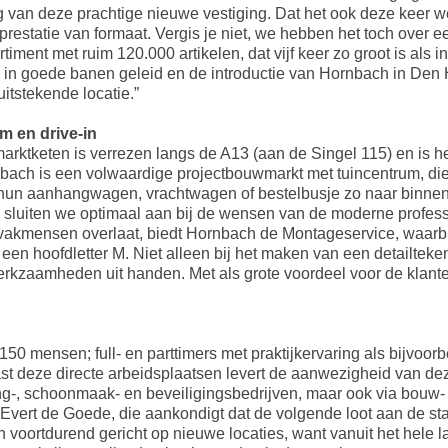
g van deze prachtige nieuwe vestiging. Dat het ook deze keer w
prestatie van formaat. Vergis je niet, we hebben het toch over e
timent met ruim 120.000 artikelen, dat vijf keer zo groot is als
 in goede banen geleid en de introductie van Hornbach in Den
uitstekende locatie.”
m en drive-in
ktketen is verrezen langs de A13 (aan de Singel 115) en is heel 
ach is een volwaardige projectbouwmarkt met tuincentrum, di
 hun aanhangwagen, vrachtwagen of bestelbusje zo naar binnen r
o sluiten we optimaal aan bij de wensen van de moderne profess
 vakmensen overlaat, biedt Hornbach de Montageservice, waarb
en hoofdletter M. Niet alleen bij het maken van een detailteken
kzaamheden uit handen. Met als grote voordeel voor de klant
mensen; full- en parttimers met praktijkervaring als bijvoorbe
aast deze directe arbeidsplaatsen levert de aanwezigheid van dez
ng-, schoonmaak- en beveiligingsbedrijven, maar ook via bouw- en 
t Evert de Goede, die aankondigt dat de volgende loot aan de s
ijn voortdurend gericht op nieuwe locaties, want vanuit het hele