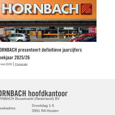
ORNBACH presenteert definitieve jaarcijfers
oekjaar 2025/26
|
 mei 2026
Corporate
ORNBACH hoofdkantoor
NBACH Bouwmarkt (Nederland) BV
Grootslag 1-5
oekadres:
3991 RA Houten