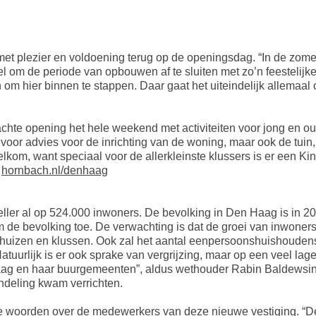
met plezier en voldoening terug op de openingsdag. “In de zom
l om de periode van opbouwen af te sluiten met zo’n feestelijk
om hier binnen te stappen. Daar gaat het uiteindelijk allemaal 
hte opening het hele weekend met activiteiten voor jong en 
 voor advies voor de inrichting van de woning, maar ook de tuin,
lkom, want speciaal voor de allerkleinste klussers is er een Kin
p
hornbach.nl/denhaag
teller al op 524.000 inwoners. De bevolking in Den Haag is in 2
 de bevolking toe. De verwachting is dat de groei van inwoners i
rhuizen en klussen. Ook zal het aantal eenpersoonshuishouden
tuurlijk is er ook sprake van vergrijzing, maar op een veel lag
ag en haar buurgemeenten”, aldus wethouder Rabin Baldewsin
ndeling kwam verrichten.
e woorden over de medewerkers van deze nieuwe vestiging. “D