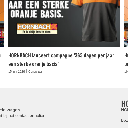
r
HORNBACH lanceert campagne ‘365 dagen per jaar
H
een sterke oranje basis’
b
|
15 juni 2026
Corporate
19
H
rde vragen.
HOR
t bij het
contactformulier
.
Bez