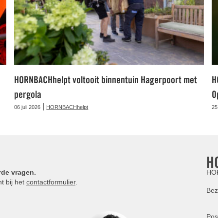
HORNBACHhelpt voltooit binnentuin Hagerpoort met
H
pergola
O
|
06 juli 2026
HORNBACHhelpt
25
H
rde vragen.
HOR
t bij het
contactformulier
.
Bez
Pos