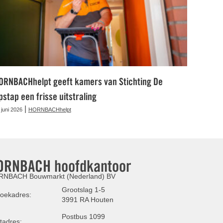
ORNBACHhelpt geeft kamers van Stichting De
pstap een frisse uitstraling
|
 juni 2026
HORNBACHhelpt
ORNBACH hoofdkantoor
NBACH Bouwmarkt (Nederland) BV
Grootslag 1-5
oekadres:
3991 RA Houten
Postbus 1099
tadres: