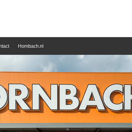
tact
Hornbach.nl