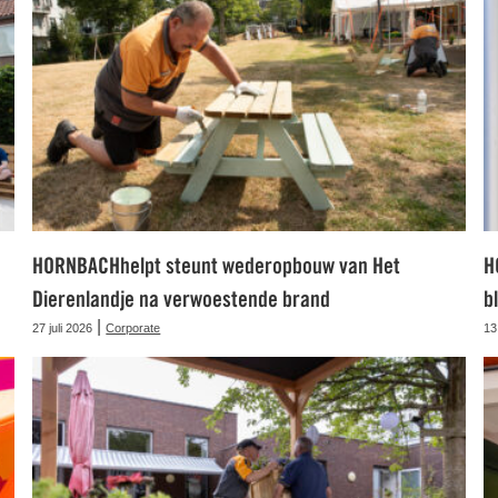
HORNBACHhelpt steunt wederopbouw van Het
H
Dierenlandje na verwoestende brand
b
|
27 juli 2026
Corporate
13