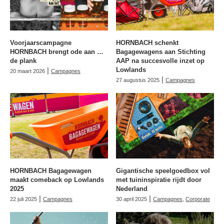
Voorjaarscampagne
HORNBACH schenkt
HORNBACH brengt ode aan …
Bagagewagens aan Stichting
de plank
AAP na succesvolle inzet op
|
Lowlands
20 maart 2026
Campagnes
|
27 augustus 2025
Campagnes
HORNBACH Bagagewagen
Gigantische speelgoedbox vol
maakt comeback op Lowlands
met tuininspiratie rijdt door
2025
Nederland
|
|
22 juli 2025
Campagnes
30 april 2025
Campagnes
,
Corporate