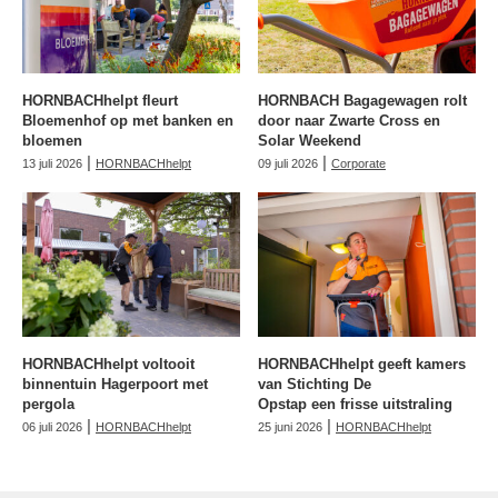
HORNBACHhelpt fleurt
HORNBACH Bagagewagen rolt
Bloemenhof op met banken en
door naar Zwarte Cross en
bloemen
Solar Weekend
|
|
13 juli 2026
HORNBACHhelpt
09 juli 2026
Corporate
HORNBACHhelpt voltooit
HORNBACHhelpt geeft kamers
binnentuin Hagerpoort met
van Stichting De
pergola
Opstap een frisse uitstraling
|
|
06 juli 2026
HORNBACHhelpt
25 juni 2026
HORNBACHhelpt