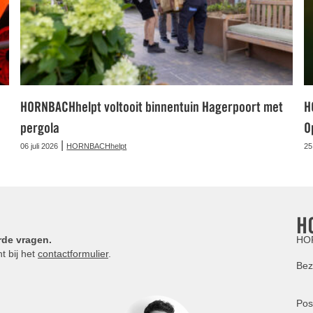
HORNBACHhelpt voltooit binnentuin Hagerpoort met
H
pergola
O
|
06 juli 2026
HORNBACHhelpt
25
H
rde vragen.
HOR
t bij het
contactformulier
.
Bez
Pos