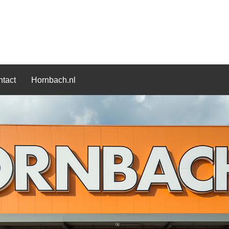
tact
Hornbach.nl