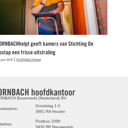
ORNBACHhelpt geeft kamers van Stichting De
pstap een frisse uitstraling
|
 juni 2026
HORNBACHhelpt
ORNBACH hoofdkantoor
NBACH Bouwmarkt (Nederland) BV
Grootslag 1-5
oekadres:
3991 RA Houten
Postbus 1099
tadres:
3430 BB Nieuwegein