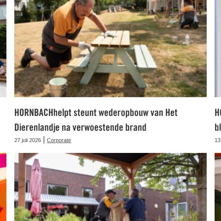
HORNBACHhelpt steunt wederopbouw van Het
H
Dierenlandje na verwoestende brand
b
|
27 juli 2026
Corporate
13