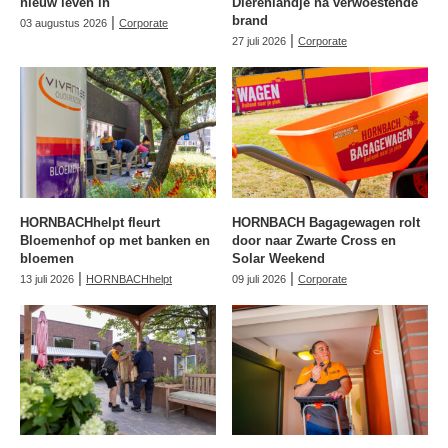
nieuw leven in
Dierenlandje na verwoestende
|
brand
03 augustus 2026
Corporate
|
27 juli 2026
Corporate
HORNBACHhelpt fleurt
HORNBACH Bagagewagen rolt
Bloemenhof op met banken en
door naar Zwarte Cross en
bloemen
Solar Weekend
|
|
13 juli 2026
HORNBACHhelpt
09 juli 2026
Corporate