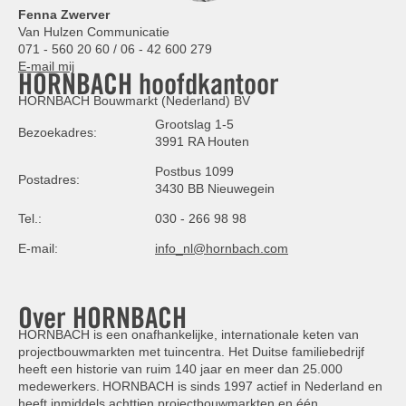
Fenna Zwerver
Van Hulzen Communicatie
071 - 560 20 60 / 06 - 42 600 279
E-mail mij
HORNBACH hoofdkantoor
HORNBACH Bouwmarkt (Nederland) BV
Grootslag 1-5
Bezoekadres:
3991 RA Houten
Postbus 1099
Postadres:
3430 BB Nieuwegein
Tel.:
030 - 266 98 98
E-mail:
info_nl@hornbach.com
Over HORNBACH
HORNBACH is een onafhankelijke, internationale keten van
projectbouwmarkten met tuincentra. Het Duitse familiebedrijf
heeft een historie van ruim 140 jaar en meer dan 25.000
medewerkers. HORNBACH is sinds 1997 actief in Nederland en
heeft inmiddels achttien projectbouwmarkten en één