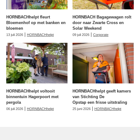
HORNBACHhelpt fleurt
HORNBACH Bagagewagen rolt
Bloemenhof op met banken en
door naar Zwarte Cross en
bloemen
Solar Weekend
|
|
13 juli 2026
HORNBACHhelpt
09 juli 2026
Corporate
HORNBACHhelpt voltooit
HORNBACHhelpt geeft kamers
binnentuin Hagerpoort met
van Stichting De
pergola
Opstap een frisse uitstraling
|
|
06 juli 2026
HORNBACHhelpt
25 juni 2026
HORNBACHhelpt