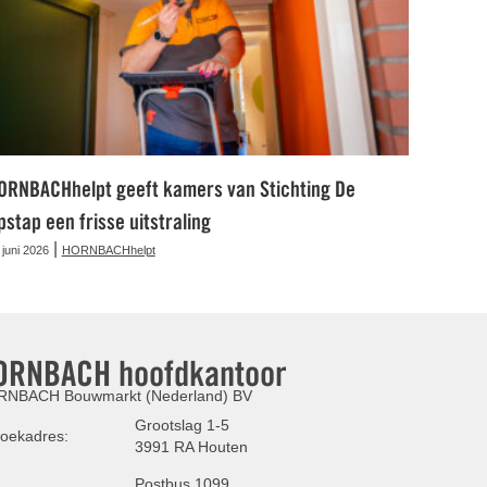
ORNBACHhelpt geeft kamers van Stichting De
pstap een frisse uitstraling
|
 juni 2026
HORNBACHhelpt
ORNBACH hoofdkantoor
NBACH Bouwmarkt (Nederland) BV
Grootslag 1-5
oekadres:
3991 RA Houten
Postbus 1099