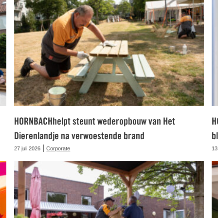
HORNBACHhelpt steunt wederopbouw van Het
H
Dierenlandje na verwoestende brand
b
|
27 juli 2026
Corporate
13