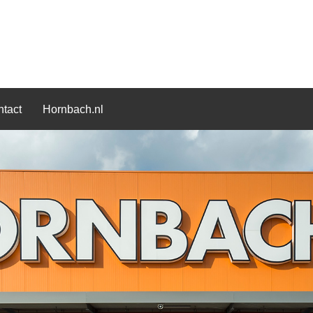
tact
Hornbach.nl