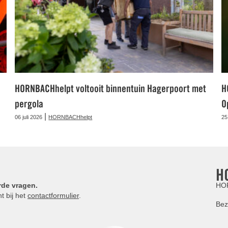
HORNBACHhelpt voltooit binnentuin Hagerpoort met
H
pergola
O
|
06 juli 2026
HORNBACHhelpt
25
H
rde vragen.
HOR
t bij het
contactformulier
.
Bez