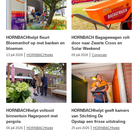
HORNBACHhelpt fleurt
HORNBACH Bagagewagen rolt
Bloemenhof op met banken en
door naar Zwarte Cross en
bloemen
Solar Weekend
|
|
13 juli 2026
HORNBACHhelpt
09 juli 2026
Corporate
HORNBACHhelpt voltooit
HORNBACHhelpt geeft kamers
binnentuin Hagerpoort met
van Stichting De
pergola
Opstap een frisse uitstraling
|
|
06 juli 2026
HORNBACHhelpt
25 juni 2026
HORNBACHhelpt