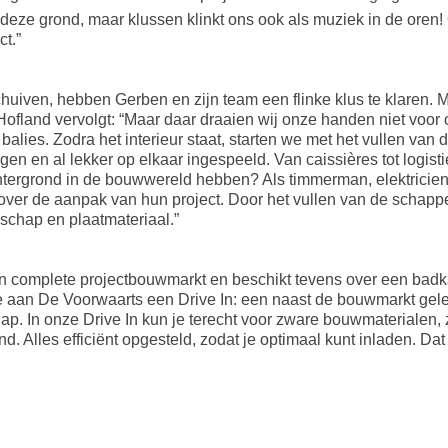
deze grond, maar klussen klinkt ons ook als muziek in de oren
ct.”
ven, hebben Gerben en zijn team een flinke klus te klaren. Maa
ofland vervolgt: “Maar daar draaien wij onze handen niet voor 
n balies. Zodra het interieur staat, starten we met het vullen v
ingen en al lekker op elkaar ingespeeld. Van caissières tot logi
tergrond in de bouwwereld hebben? Als timmerman, elektricien o
over de aanpak van hun project. Door het vullen van de schappe
schap en plaatmateriaal.”
complete projectbouwmarkt en beschikt tevens over een badk
je aan De Voorwaarts een Drive In: een naast de bouwmarkt gele
hap. In onze Drive In kun je terecht voor zware bouwmaterialen, 
. Alles efficiënt opgesteld, zodat je optimaal kunt inladen. Dat