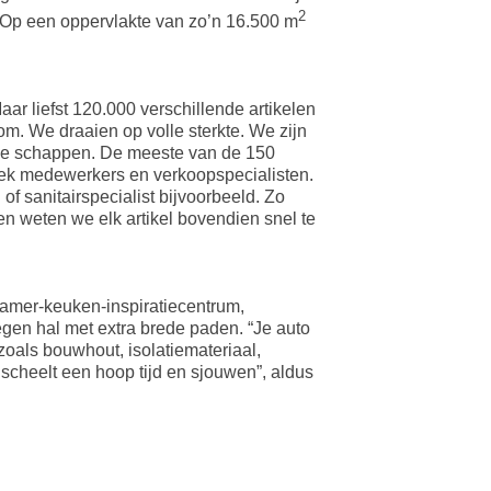
2
! Op een oppervlakte van zo’n 16.500 m
r liefst 120.000 verschillende artikelen
om. We draaien op volle sterkte. We zijn
an de schappen. De meeste van de 150
stiek medewerkers en verkoopspecialisten.
f sanitairspecialist bijvoorbeeld. Zo
n weten we elk artikel bovendien snel te
amer-keuken-inspiratiecentrum,
gen hal met extra brede paden. “Je auto
zoals bouwhout, isolatiemateriaal,
 scheelt een hoop tijd en sjouwen”, aldus