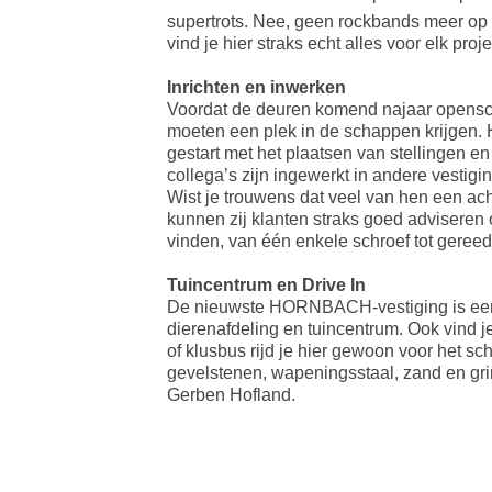
supertrots. Nee, geen rockbands meer op 
vind je hier straks echt alles voor elk proje
Inrichten en inwerken
Voordat de deuren komend najaar openschui
moeten een plek in de schappen krijgen. H
gestart met het plaatsen van stellingen e
collega’s zijn ingewerkt in andere vestig
Wist je trouwens dat veel van hen een ach
kunnen zij klanten straks goed adviseren 
vinden, van één enkele schroef tot gereed
Tuincentrum en Drive In
De nieuwste HORNBACH-vestiging is een 
dierenafdeling en tuincentrum. Ook vind 
of klusbus rijd je hier gewoon voor het sc
gevelstenen, wapeningsstaal, zand en grind
Gerben Hofland.