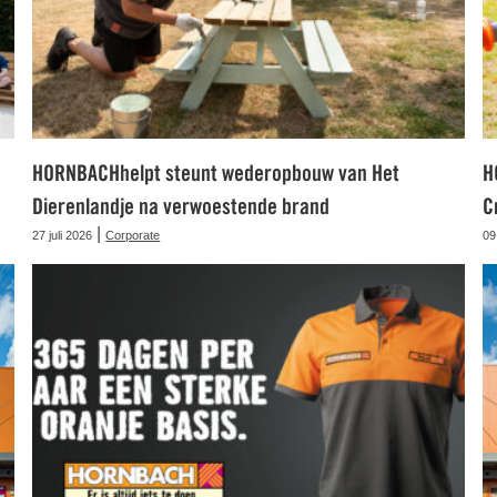
HORNBACHhelpt steunt wederopbouw van Het
H
Dierenlandje na verwoestende brand
C
|
27 juli 2026
Corporate
09