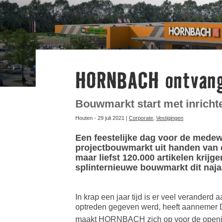
HORNBACH ontvangt
Bouwmarkt start met inricht
Houten - 29 juli 2021 |
Corporate
,
Vestigingen
Een feestelijke dag voor de mede
projectbouwmarkt uit handen van d
maar liefst 120.000 artikelen kri
splinternieuwe bouwmarkt dit naja
In krap een jaar tijd is er veel verander
optreden gegeven werd, heeft aannemer D
maakt HORNBACH zich op voor de openi