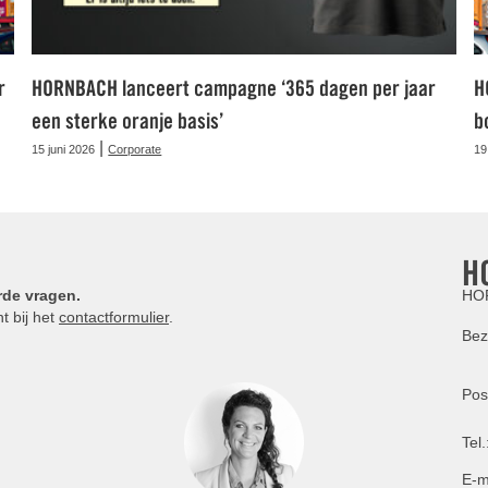
r
HORNBACH lanceert campagne ‘365 dagen per jaar
H
een sterke oranje basis’
b
|
15 juni 2026
Corporate
19
H
rde vragen.
HOR
t bij het
contactformulier
.
Bez
Pos
Tel.
E-m