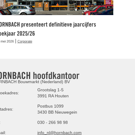
ORNBACH presenteert definitieve jaarcijfers
oekjaar 2025/26
|
 mei 2026
Corporate
ORNBACH hoofdkantoor
NBACH Bouwmarkt (Nederland) BV
Grootslag 1-5
oekadres:
3991 RA Houten
Postbus 1099
tadres:
3430 BB Nieuwegein
:
030 - 266 98 98
ail:
info_nl@hornbach.com