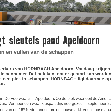
 sleutels pand Apeldoorn
en en vullen van de schappen
werkers van HORNBACH Apeldoorn. Vandaag krijgen z
e aannemer. Dat betekent dat er gestart kan worden
jgen een plek in schappen. HORNBACH ligt daarmee 
ar.
d aan De Voorwaarts in Apeldoorn. Op de plek waar ooit de Amer
ura Vermeer een waar klusparadijs neergezet. In september 20
e
ng van de 16
Nederlandse projectbouwmarkt. Vestigingsmanag