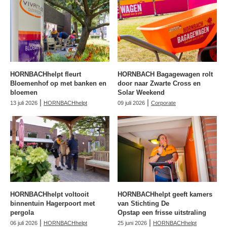
HORNBACHhelpt fleurt
HORNBACH Bagagewagen rolt
Bloemenhof op met banken en
door naar Zwarte Cross en
bloemen
Solar Weekend
|
|
13 juli 2026
HORNBACHhelpt
09 juli 2026
Corporate
HORNBACHhelpt voltooit
HORNBACHhelpt geeft kamers
binnentuin Hagerpoort met
van Stichting De
pergola
Opstap een frisse uitstraling
|
|
06 juli 2026
HORNBACHhelpt
25 juni 2026
HORNBACHhelpt