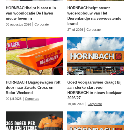
HORNBACHhelpt blaast tuin
HORNBACHhelpt steunt
van woonlocatie De Haven
wederopbouw van Het
nieuw leven in
Dierenlandje na verwoestende
|
brand
03 augustus 2026
Corporate
|
27 juli 2026
Corporate
HORNBACH Bagagewagen rolt
Goed voorjaarsweer draagt bij
door naar Zwarte Cross en
aan sterke start voor
Solar Weekend
HORNBACH in nieuw boekjaar
|
2026/27
09 juli 2026
Corporate
|
19 juni 2026
Corporate