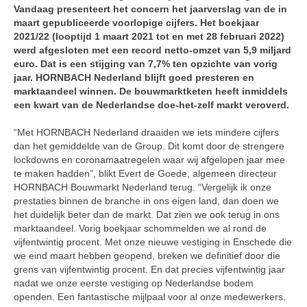
Vandaag presenteert het concern het jaarverslag van de in
maart gepubliceerde voorlopige cijfers. Het boekjaar
2021/22 (looptijd 1 maart 2021 tot en met 28 februari 2022)
werd afgesloten met een record netto-omzet van 5,9 miljard
euro. Dat is een stijging van 7,7% ten opzichte van vorig
jaar. HORNBACH Nederland blijft goed presteren en
marktaandeel winnen. De bouwmarktketen heeft inmiddels
een kwart van de Nederlandse doe-het-zelf markt veroverd.
“Met HORNBACH Nederland draaiden we iets mindere cijfers
dan het gemiddelde van de Group. Dit komt door de strengere
lockdowns en coronamaatregelen waar wij afgelopen jaar mee
te maken hadden”, blikt Evert de Goede, algemeen directeur
HORNBACH Bouwmarkt Nederland terug. “Vergelijk ik onze
prestaties binnen de branche in ons eigen land, dan doen we
het duidelijk beter dan de markt. Dat zien we ook terug in ons
marktaandeel. Vorig boekjaar schommelden we al rond de
vijfentwintig procent. Met onze nieuwe vestiging in Enschede die
we eind maart hebben geopend, breken we definitief door die
grens van vijfentwintig procent. En dat precies vijfentwintig jaar
nadat we onze eerste vestiging op Nederlandse bodem
openden. Een fantastische mijlpaal voor al onze medewerkers.