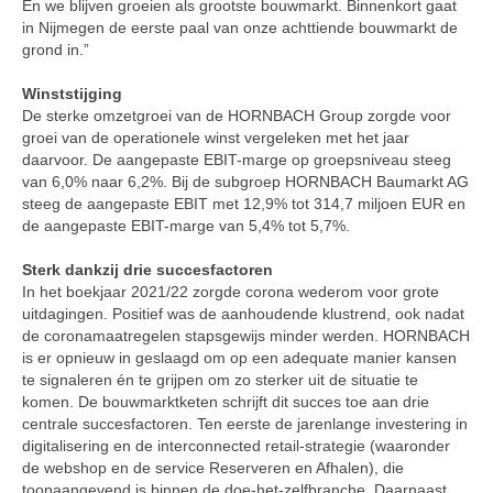
En we blijven groeien als grootste bouwmarkt. Binnenkort gaat
in Nijmegen de eerste paal van onze achttiende bouwmarkt de
grond in.”
Winststijging
De sterke omzetgroei van de HORNBACH Group zorgde voor
groei van de operationele winst vergeleken met het jaar
daarvoor. De aangepaste EBIT-marge op groepsniveau steeg
van 6,0% naar 6,2%. Bij de subgroep HORNBACH Baumarkt AG
steeg de aangepaste EBIT met 12,9% tot 314,7 miljoen EUR en
de aangepaste EBIT-marge van 5,4% tot 5,7%.
Sterk dankzij drie succesfactoren
In het boekjaar 2021/22 zorgde corona wederom voor grote
uitdagingen. Positief was de aanhoudende klustrend, ook nadat
de coronamaatregelen stapsgewijs minder werden. HORNBACH
is er opnieuw in geslaagd om op een adequate manier kansen
te signaleren én te grijpen om zo sterker uit de situatie te
komen. De bouwmarktketen schrijft dit succes toe aan drie
centrale succesfactoren. Ten eerste de jarenlange investering in
digitalisering en de interconnected retail-strategie (waaronder
de webshop en de service Reserveren en Afhalen), die
toonaangevend is binnen de doe-het-zelfbranche. Daarnaast