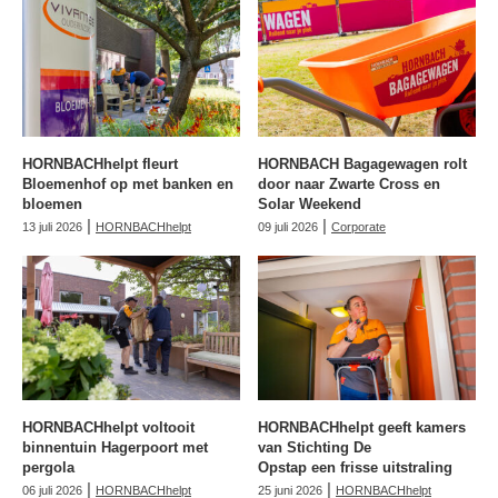
HORNBACHhelpt fleurt
HORNBACH Bagagewagen rolt
Bloemenhof op met banken en
door naar Zwarte Cross en
bloemen
Solar Weekend
|
|
13 juli 2026
HORNBACHhelpt
09 juli 2026
Corporate
HORNBACHhelpt voltooit
HORNBACHhelpt geeft kamers
binnentuin Hagerpoort met
van Stichting De
pergola
Opstap een frisse uitstraling
|
|
06 juli 2026
HORNBACHhelpt
25 juni 2026
HORNBACHhelpt