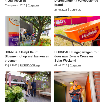
nieuw leven in
Dierenlandje na verwoestende
|
brand
03 augustus 2026
Corporate
|
27 juli 2026
Corporate
HORNBACHhelpt fleurt
HORNBACH Bagagewagen rolt
Bloemenhof op met banken en
door naar Zwarte Cross en
bloemen
Solar Weekend
|
|
13 juli 2026
HORNBACHhelpt
09 juli 2026
Corporate