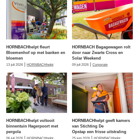
HORNBACHhelpt fleurt
HORNBACH Bagagewagen rolt
Bloemenhof op met banken en
door naar Zwarte Cross en
bloemen
Solar Weekend
|
|
13 juli 2026
HORNBACHhelpt
09 juli 2026
Corporate
HORNBACHhelpt voltooit
HORNBACHhelpt geeft kamers
binnentuin Hagerpoort met
van Stichting De
pergola
Opstap een frisse uitstraling
|
|
06 juli 2026
HORNBACHhelpt
25 juni 2026
HORNBACHhelpt