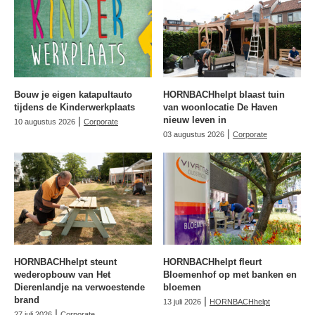
Bouw je eigen katapultauto
HORNBACHhelpt blaast tuin
tijdens de Kinderwerkplaats
van woonlocatie De Haven
|
nieuw leven in
10 augustus 2026
Corporate
|
03 augustus 2026
Corporate
HORNBACHhelpt steunt
HORNBACHhelpt fleurt
wederopbouw van Het
Bloemenhof op met banken en
Dierenlandje na verwoestende
bloemen
brand
|
13 juli 2026
HORNBACHhelpt
|
27 juli 2026
Corporate