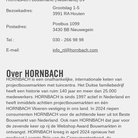
Grootslag 1-5
Bezoekadres:
3991 RA Houten
Postbus 1099
Postadres:
3430 BB Nieuwegein
Tel.:
030 - 266 98 98
E-mail:
info_nl@hornbach.com
Over HORNBACH
HORNBACH is een onafhankelijke, internationale keten van
projectbouwmarkten met tuincentra. Het Duitse familiebedrijf
heeft een historie van ruim 140 jaar en meer dan 25.000
medewerkers. HORNBACH is sinds 1997 actief in Nederland en
heeft inmiddels achttien projectbouwmarkten en één
HORNBACH Vloeren-vestiging in ons land. In 2024 riepen
consumenten HORNBACH voor de achttiende keer uit tot Beste
Bouwmarkt van Nederland. Ook nam HORNBACH dat jaar voor
de zevende keer op rij de Webshop Award Bouwmarkten in
ontvangst. HORNBACH kreeg in april 2024 opnieuw het
predicaat Laagste Prijs van de Consumentenbond, de