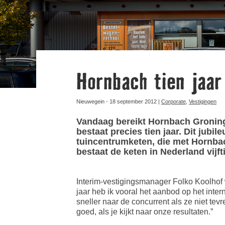
Hornbach tien jaar
Nieuwegein - 18 september 2012 |
Corporate
,
Vestigingen
Vandaag bereikt Hornbach Groning
bestaat precies tien jaar. Dit jub
tuincentrumketen, die met Hornbac
bestaat de keten in Nederland vijft
Interim-vestigingsmanager Folko Koolhof wer
jaar heb ik vooral het aanbod op het inte
sneller naar de concurrent als ze niet tev
goed, als je kijkt naar onze resultaten.”