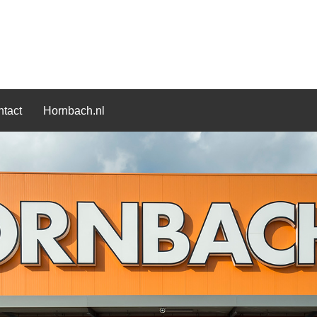
tact
Hornbach.nl