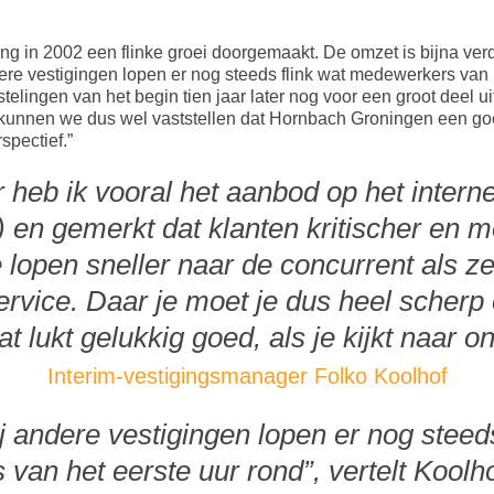
g in 2002 een flinke groei doorgemaakt. De omzet is bijna ve
ere vestigingen lopen er nog steeds flink wat medewerkers van h
stelingen van het begin tien jaar later nog voor een groot deel u
r kunnen we dus wel vaststellen dat Hornbach Groningen een g
pectief.”
ar heb ik vooral het aanbod op het intern
en gemerkt dat klanten kritischer en m
lopen sneller naar de concurrent als ze
service. Daar je moet je dus heel scherp 
 lukt gelukkig goed, als je kijkt naar o
Interim-vestigingsmanager Folko Koolhof
ij andere vestigingen lopen er nog steeds
an het eerste uur rond”, vertelt Koolho