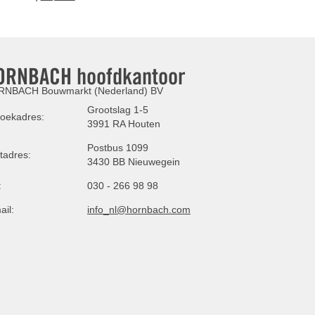
ORNBACH hoofdkantoor
NBACH Bouwmarkt (Nederland) BV
Grootslag 1-5
oekadres:
3991 RA Houten
Postbus 1099
tadres:
3430 BB Nieuwegein
:
030 - 266 98 98
ail:
info_nl@hornbach.com