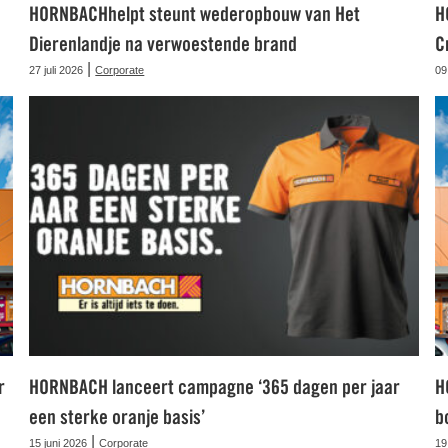
HORNBACHhelpt steunt wederopbouw van Het
H
Dierenlandje na verwoestende brand
C
|
27 juli 2026
Corporate
09
r
HORNBACH lanceert campagne ‘365 dagen per jaar
H
een sterke oranje basis’
b
|
15 juni 2026
Corporate
19