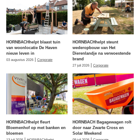
HORNBACHhelpt blaast tuin
HORNBACHhelpt steunt
van woonlocatie De Haven
wederopbouw van Het
nieuw leven in
Dierenlandje na verwoestende
|
brand
03 augustus 2026
Corporate
|
27 juli 2026
Corporate
HORNBACHhelpt fleurt
HORNBACH Bagagewagen rolt
Bloemenhof op met banken en
door naar Zwarte Cross en
bloemen
Solar Weekend
|
|
13 juli 2026
HORNBACHhelpt
09 juli 2026
Corporate