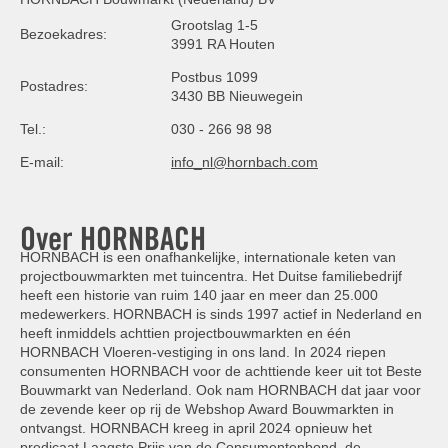
Grootslag 1-5
Bezoekadres:
3991 RA Houten
Postbus 1099
Postadres:
3430 BB Nieuwegein
Tel.:
030 - 266 98 98
E-mail:
info_nl@hornbach.com
Over HORNBACH
HORNBACH is een onafhankelijke, internationale keten van
projectbouwmarkten met tuincentra. Het Duitse familiebedrijf
heeft een historie van ruim 140 jaar en meer dan 25.000
medewerkers. HORNBACH is sinds 1997 actief in Nederland en
heeft inmiddels achttien projectbouwmarkten en één
HORNBACH Vloeren-vestiging in ons land. In 2024 riepen
consumenten HORNBACH voor de achttiende keer uit tot Beste
Bouwmarkt van Nederland. Ook nam HORNBACH dat jaar voor
de zevende keer op rij de Webshop Award Bouwmarkten in
ontvangst. HORNBACH kreeg in april 2024 opnieuw het
predicaat Laagste Prijs van de Consumentenbond, de