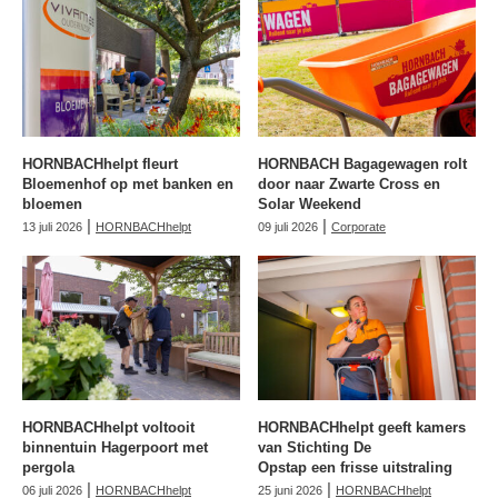
HORNBACHhelpt fleurt
HORNBACH Bagagewagen rolt
Bloemenhof op met banken en
door naar Zwarte Cross en
bloemen
Solar Weekend
|
|
13 juli 2026
HORNBACHhelpt
09 juli 2026
Corporate
HORNBACHhelpt voltooit
HORNBACHhelpt geeft kamers
binnentuin Hagerpoort met
van Stichting De
pergola
Opstap een frisse uitstraling
|
|
06 juli 2026
HORNBACHhelpt
25 juni 2026
HORNBACHhelpt