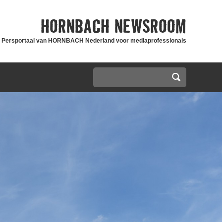
HORNBACH
NEWSROOM
Persportaal van HORNBACH Nederland voor mediaprofessionals