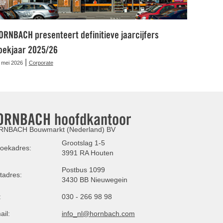
ORNBACH presenteert definitieve jaarcijfers
oekjaar 2025/26
|
 mei 2026
Corporate
ORNBACH hoofdkantoor
NBACH Bouwmarkt (Nederland) BV
Grootslag 1-5
oekadres:
3991 RA Houten
Postbus 1099
tadres:
3430 BB Nieuwegein
:
030 - 266 98 98
ail:
info_nl@hornbach.com