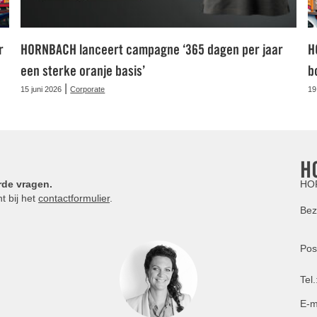
r
HORNBACH lanceert campagne ‘365 dagen per jaar
H
een sterke oranje basis’
b
|
15 juni 2026
Corporate
19
H
rde vragen.
HOR
t bij het
contactformulier
.
Bez
Pos
Tel.
E-m