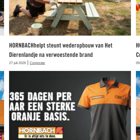
HORNBACHhelpt steunt wederopbouw van Het
H
Dierenlandje na verwoestende brand
C
|
27 juli 2026
Corporate
09