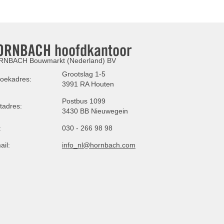
ORNBACH hoofdkantoor
NBACH Bouwmarkt (Nederland) BV
Grootslag 1-5
oekadres:
3991 RA Houten
Postbus 1099
tadres:
3430 BB Nieuwegein
:
030 - 266 98 98
ail:
info_nl@hornbach.com