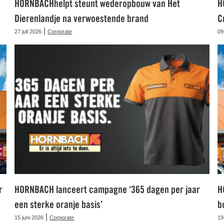
HORNBACHhelpt steunt wederopbouw van Het
H
Dierenlandje na verwoestende brand
C
|
27 juli 2026
Corporate
09
r
HORNBACH lanceert campagne ‘365 dagen per jaar
H
een sterke oranje basis’
b
|
15 juni 2026
Corporate
19