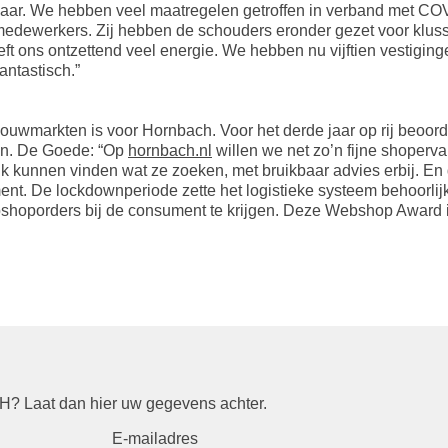
ar. We hebben veel maatregelen getroffen in verband met COVID-
medewerkers. Zij hebben de schouders eronder gezet voor klus
t ons ontzettend veel energie. We hebben nu vijftien vestigingen
ntastisch.”
ouwmarkten is voor Hornbach. Voor het derde jaar op rij beo
en. De Goede: “Op
hornbach.nl
willen we net zo’n fijne shoperva
k kunnen vinden wat ze zoeken, met bruikbaar advies erbij. E
t. De lockdownperiode zette het logistieke systeem behoorlijk
ebshoporders bij de consument te krijgen. Deze Webshop Award 
? Laat dan hier uw gegevens achter.
E-mailadres