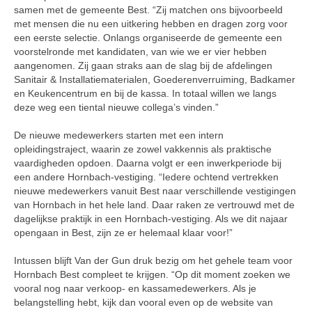
samen met de gemeente Best. “Zij matchen ons bijvoorbeeld
met mensen die nu een uitkering hebben en dragen zorg voor
een eerste selectie. Onlangs organiseerde de gemeente een
voorstelronde met kandidaten, van wie we er vier hebben
aangenomen. Zij gaan straks aan de slag bij de afdelingen
Sanitair & Installatiematerialen, Goederenverruiming, Badkamer
en Keukencentrum en bij de kassa. In totaal willen we langs
deze weg een tiental nieuwe collega’s vinden.”
De nieuwe medewerkers starten met een intern
opleidingstraject, waarin ze zowel vakkennis als praktische
vaardigheden opdoen. Daarna volgt er een inwerkperiode bij
een andere Hornbach-vestiging. “Iedere ochtend vertrekken
nieuwe medewerkers vanuit Best naar verschillende vestigingen
van Hornbach in het hele land. Daar raken ze vertrouwd met de
dagelijkse praktijk in een Hornbach-vestiging. Als we dit najaar
opengaan in Best, zijn ze er helemaal klaar voor!”
Intussen blijft Van der Gun druk bezig om het gehele team voor
Hornbach Best compleet te krijgen. “Op dit moment zoeken we
vooral nog naar verkoop- en kassamedewerkers. Als je
belangstelling hebt, kijk dan vooral even op de website van