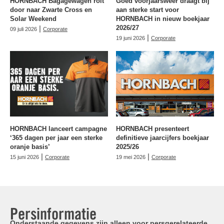
HORNBACH Bagagewagen rolt
Goed voorjaarsweer draagt bij
door naar Zwarte Cross en
aan sterke start voor
Solar Weekend
HORNBACH in nieuw boekjaar
|
2026/27
09 juli 2026
Corporate
|
19 juni 2026
Corporate
HORNBACH lanceert campagne
HORNBACH presenteert
‘365 dagen per jaar een sterke
definitieve jaarcijfers boekjaar
oranje basis’
2025/26
|
|
15 juni 2026
Corporate
19 mei 2026
Corporate
Persinformatie
Onderstaande gegevens zijn alleen voor persgerelateerde