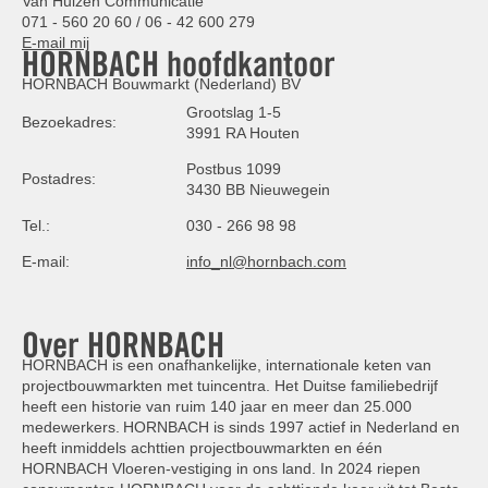
Van Hulzen Communicatie
071 - 560 20 60 / 06 - 42 600 279
E-mail mij
HORNBACH hoofdkantoor
HORNBACH Bouwmarkt (Nederland) BV
Grootslag 1-5
Bezoekadres:
3991 RA Houten
Postbus 1099
Postadres:
3430 BB Nieuwegein
Tel.:
030 - 266 98 98
E-mail:
info_nl@hornbach.com
Over HORNBACH
HORNBACH is een onafhankelijke, internationale keten van
projectbouwmarkten met tuincentra. Het Duitse familiebedrijf
heeft een historie van ruim 140 jaar en meer dan 25.000
medewerkers. HORNBACH is sinds 1997 actief in Nederland en
heeft inmiddels achttien projectbouwmarkten en één
HORNBACH Vloeren-vestiging in ons land. In 2024 riepen