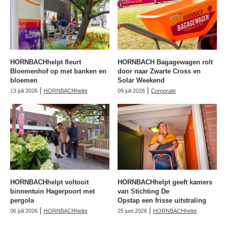
HORNBACHhelpt fleurt
HORNBACH Bagagewagen rolt
Bloemenhof op met banken en
door naar Zwarte Cross en
bloemen
Solar Weekend
|
|
13 juli 2026
HORNBACHhelpt
09 juli 2026
Corporate
HORNBACHhelpt voltooit
HORNBACHhelpt geeft kamers
binnentuin Hagerpoort met
van Stichting De
pergola
Opstap een frisse uitstraling
|
|
06 juli 2026
HORNBACHhelpt
25 juni 2026
HORNBACHhelpt