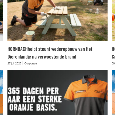
HORNBACHhelpt steunt wederopbouw van Het
H
Dierenlandje na verwoestende brand
C
|
27 juli 2026
Corporate
09