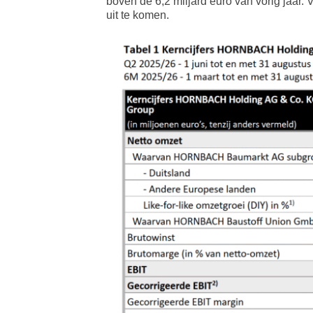
boven de 6,2 miljard euro van vorig jaa
uit te komen.