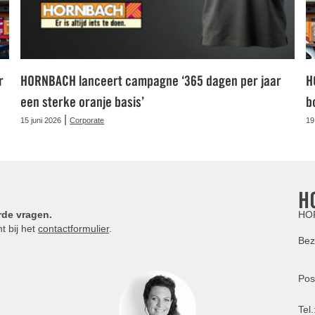
r
HORNBACH lanceert campagne ‘365 dagen per jaar
H
een sterke oranje basis’
b
|
15 juni 2026
Corporate
19
H
rde vragen.
HOR
t bij het
contactformulier
.
Bez
Pos
Tel.