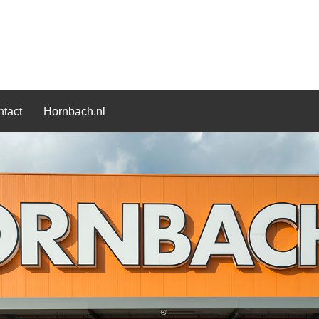
tact
Hornbach.nl