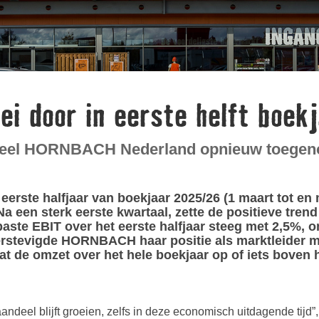
i door in eerste helft boek
ndeel HORNBACH Nederland opnieuw toege
rste halfjaar van boekjaar 2025/26 (1 maart tot en
Na een sterk eerste kwartaal, zette de positieve tren
aste EBIT over het eerste halfjaar steeg met 2,5%,
erstevigde HORNBACH haar positie als marktleider m
t de omzet over het hele boekjaar op of iets boven 
aandeel blijft groeien, zelfs in deze economisch uitdagende tij