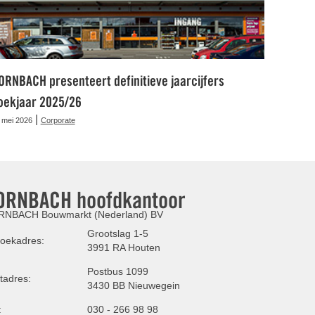
ORNBACH presenteert definitieve jaarcijfers
oekjaar 2025/26
|
 mei 2026
Corporate
ORNBACH hoofdkantoor
NBACH Bouwmarkt (Nederland) BV
Grootslag 1-5
oekadres:
3991 RA Houten
Postbus 1099
tadres:
3430 BB Nieuwegein
:
030 - 266 98 98