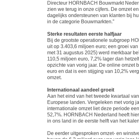
Directeur HORNBACH Bouwmarkt Nederland.
zien we terug in onze cijfers. De omzet e
dagelijks ondersteunen van klanten bij h
in de categorie Bouwmarkten.”
Sterke resultaten eerste halfjaar
Bij de grootste operationele subgroep H
uit op 3.403,6 miljoen euro; een groei van
met 31 augustus 2025) werd merkbaar b
110,5 miljoen euro, 7,2% lager dan hetze
opzichte van vorig jaar. De online omzet 
euro en dat is een stijging van 10,2% ver
omzet.
Internationaal aandeel groeit
Aan het eind van het tweede kwartaal v
Europese landen. Vergeleken met vorig jaa
internationale omzet liet deze periode ee
52,7%. HORNBACH Nederland heeft hier me
in ons land in de eerste helft van het kal
De eerder uitgesproken omzet- en winstver