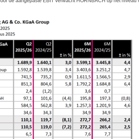
r. Voor de aangepaste EBIT verwacht HORNBACH op het niveau v