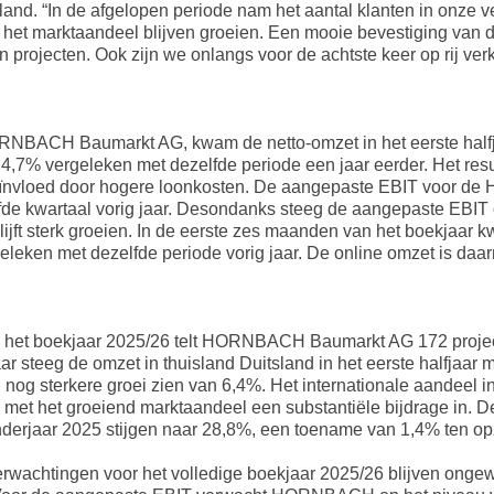
 “In de afgelopen periode nam het aantal klanten in onze ve
n het marktaandeel blijven groeien. Een mooie bevestiging van 
un projecten. Ook zijn we onlangs voor de achtste keer op rij 
ORNBACH Baumarkt AG, kwam de netto-omzet in het eerste halfja
 4,7% vergeleken met dezelfde periode een jaar eerder. Het resul
eïnvloed door hogere loonkosten. De aangepaste EBIT voor 
lfde kwartaal vorig jaar. Desondanks steeg de aangepaste EBIT 
blijft sterk groeien. In de eerste zes maanden van het boekjaar 
geleken met dezelfde periode vorig jaar. De online omzet is da
an het boekjaar 2025/26 telt HORNBACH Baumarkt AG 172 proj
r steeg de omzet in thuisland Duitsland in het eerste halfjaar 
n nog sterkere groei zien van 6,4%. Het internationale aandeel 
t het groeiend marktaandeel een substantiële bijdrage in. D
enderjaar 2025 stijgen naar 28,8%, een toename van 1,4% ten opz
wachtingen voor het volledige boekjaar 2025/26 blijven ongewij